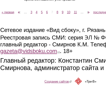
« первая
‹ предыдущая
…
3
4
5
6
7
8
9
10
11
…
следующая ›
последн
Страницы
Сетевое издание «Вид сбоку», г. Рязан
ЭЛ № ФС
Реестровая запись СМИ: серия
главный редактор - Смирнов К.М. Телефо
gazeta@vidsboku.com
(link sends e-mail)
. 18+
Главный редактор: Константин См
Смирнова, администратор сайта и 
Создание сайтов
(link is external)
«Три-В»