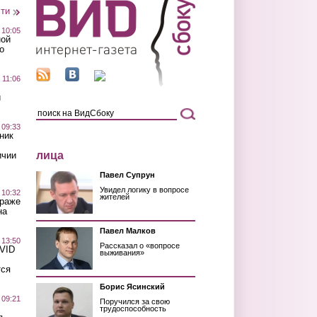
сти
 10:05
ной
о
 11:06
й
 09:33
ник
лица
ичии
Павел Супрун
Увидел логику в вопросе
 10:32
жителей
краже
на
Павел Малков
 13:50
Рассказал о «вопросе
OVID
выживания»
тся
Борис Ясинский
 09:21
Поручился за свою
трудоспособность