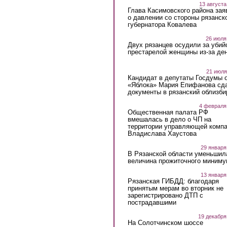
13 августа
Глава Касимовского района зая
о давлении со стороны рязанск
губернатора Ковалева
26 июля
Двух рязанцев осудили за убий
престарелой женщины из-за ден
21 июля
Кандидат в депутаты Госдумы 
«Яблока» Мария Епифанова сд
документы в рязанский облизби
4 февраля
Общественная палата РФ
вмешалась в дело о ЧП на
территории управляющей комп
Владислава Хаустова
29 января
В Рязанской области уменьшил
величина прожиточного миниму
13 января
Рязанская ГИБДД: благодаря
принятым мерам во вторник не
зарегистрировано ДТП с
пострадавшими
19 декабря
На Солотчинском шоссе