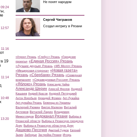
Не понят народом
 09:24
ты,
ие
Сергей Чиграков
Создал интригу в Рязани
 12:57
 11:16
от
«Атрон» Рязань
«Глобус» Рязань
«Городские
а 19
«Единая Россия» Рязань
проекты»
н
«Лучшие друзья» Рязань
«М5 Молл» Рязань
«Новая газета»
«Мещерская сторона»
Рязань
«Сбербанк» Рязань
«Северная
 11:14
компания»
«Справедливая Россия» Рязань
«Яблоко» Рязань
д
Александр Чайка
Александр Шерин
Андрей
Алексей Фролов
Кашаев
Андрей Петруцкий
Андрей Красов
 10:48
Аркадий Фомин
Антон Воробьев
Арт-Лужайка
х
Арт-лужайка Рязань
Беженцы из Украины
Валерий Рюмин
Виталий
Виктор Малюгин
Артемов
Виталий Ларин
Владимир
Водоканал Рязани
Мимоглядов
Выборы в
 13:20
Рязанской области
Выборы в Рязанскую городскую
Думу
Выборы в Рязанскую областную Думу
Дашково-Песочня
Дмитрий Гудков
Евгений
Заборье
Игорь
Зызин
Застройка Рязани