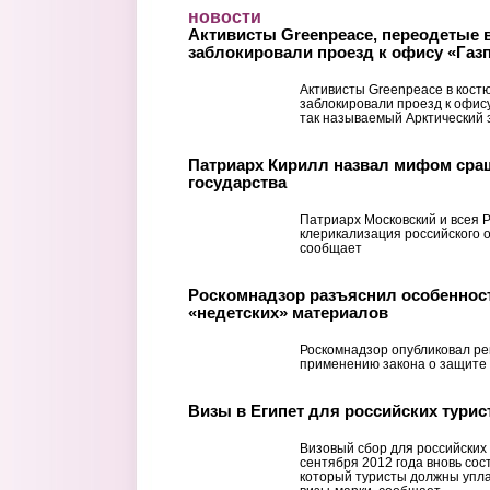
Перейти к основному содержанию
новости
Активисты Greenpeace, переодетые 
заблокировали проезд к офису «Газ
Активисты Greenpeace в кост
заблокировали проезд к офис
так называемый Арктический 
Патриарх Кирилл назвал мифом сра
государства
Патриарх Московский и всея Р
клерикализация российского о
сообщает
Роскомнадзор разъяснил особеннос
«недетских» материалов
Роскомнадзор опубликовал р
применению закона о защите
Визы в Египет для российских тури
Визовый сбор для российских 
сентября 2012 года вновь со
который туристы должны упла