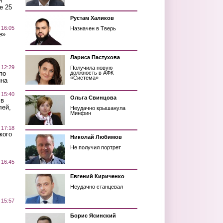
я
е 25
Рустам Халиков
 16:05
Назначен в Тверь
е»
Лариса Пастухова
 12:29
Получила новую
по
должность в АФК
«Система»
ина
 15:40
Ольга Свинцова
 в
лей,
Неудачно крышанула
Минфин
 17:18
кого
Николай Любимов
Не получил портрет
 16:45
Евгений Кириченко
Неудачно станцевал
 15:57
Борис Ясинский