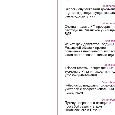
9 апреля
Экологи опубликовали докумен
подтверждающие существован
озера «Дикая утка»
4 апреля
Счетная палата РФ проверит
расходы на Рязанское училище
ВДВ
20 июля
Из четырех депутатов Госдумы 
Рязанской области против
повышения пенсионного возраст
июля проголосовал только оди
28 июня
«Новая газета»: общественные
туалеты в Рязани находятся по
угрозой уничтожения
5 октября
Губернатор поздравил рязански
учителей с профессиональным
праздником
24 ноября
Путину направлена петиция с
просьбой защитить дом
Циолковского в Рязани