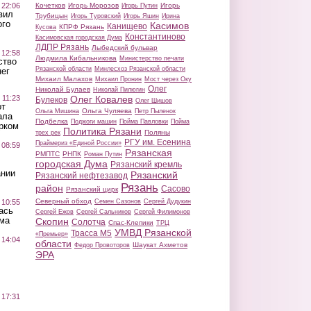
 22:06
Кочетков
Игорь Морозов
Игорь
Игорь Путин
вил
Трубицын
Игорь Туровский
Игорь Яшин
Ирина
ого
Касимов
Канищево
КПРФ Рязань
Кусова
Константиново
Касимовская городская Дума
ЛДПР Рязань
Лыбедский бульвар
 12:58
Людмила Кибальникова
Министерство печати
ство
Рязанской области
Минлесхоз Рязанской области
ег
Михаил Малахов
Михаил Пронин
Мост через Оку
Олег
Николай Булаев
Николай Пилюгин
 11:23
Олег Ковалев
Булеков
Олег Шишов
от
Ольга Чуляева
Ольга Мишина
Петр Пыленок
ала
Подбелка
Поджоги машин
Пойма Павловки
Пойма
рком
Политика Рязани
Поляны
трех рек
РГУ им. Есенина
Праймериз «Единой России»
 08:59
Рязанская
РМПТС
РНПК
Роман Путин
городская Дума
Рязанский кремль
ании
Рязанский
Рязанский нефтезавод
Рязань
район
Сасово
Рязанский цирк
Северный обход
 10:55
Семен Сазонов
Сергей Дудукин
ась
Сергей Ежов
Сергей Сальников
Сергей Филимонов
ма
Скопин
Солотча
Спас-Клепики
ТРЦ
УМВД Рязанской
Трасса М5
«Премьер»
 14:04
области
Шаукат Ахметов
Федор Провоторов
ЭРА
 17:31