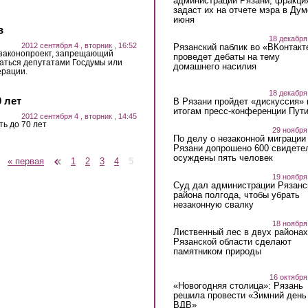
администрации Рязани, фракци
задаст их на отчете мэра в Дум
июня
в
18 декабря
2012 сентября 4 , вторник , 16:52
Рязанский паблик во «ВКонтакт
 законопроект, запрещающий
проведет дебаты на тему
аться депутатами Госдумы или
домашнего насилия
ерации.
18 декабря
 лет
В Рязани пройдет «дискуссия» 
итогам пресс-конференции Пут
2012 сентября 4 , вторник , 14:45
ь до 70 лет
29 ноября
По делу о незаконной миграции
Рязани допрошено 600 свидете
осуждены пять человек
« первая
‹ предыдущая
1
2
3
4
5
19 ноября
Суд дал администрации Рязанс
района полгода, чтобы убрать
незаконную свалку
18 ноября
Лиственный лес в двух районах
Рязанской области сделают
памятником природы
16 октября
«Новогодняя столица»: Рязань
решила провести «Зимний день
ВДВ»