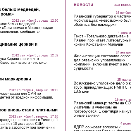
новости
все ново
в белых медведей,
16 ноября
прома»
Рязанский губернатор о частич
мобилизации: «невозможно был
2012 сентября 5 , среда , 12:50
юмах белых медведей
обойтись без накладок»
у «Газмпрома» в Москве, создав
заповедник, сообщается
4 апреля
Текст «Тотального диктанта» в
Рязани прочитает литературны
щивание церкви и
критик Константин Мильчин
24 января
2012 сентября 5 , среда , 12:32
Жилинспекция составила опрос
уси Кирилл заявил, что
для рязанских управляющих
бщества и власти - это миф,
компаний, включив пункт о нал
судимости
ти маркировки
25 марта
Возбуждено уголовное дело о 
труб, принадлежащих РМПТС, 
2012 сентября 4 , вторник , 18:12
18,5 млн
екомендации для СМИ по
 детей от вредной информации.
19 августа
Рязанский минобр: тесты на C
учителям и ученикам не
стов вновь стали платными
потребуются, 1 сентября начну
очные занятия
2012 сентября 4 , вторник , 17:18
граждан, въезжающих в Египет, с 1
ставляет 15 долларов США,
4 июня
ЛДПР собирает вопросы к
тить в аэропорту при получении