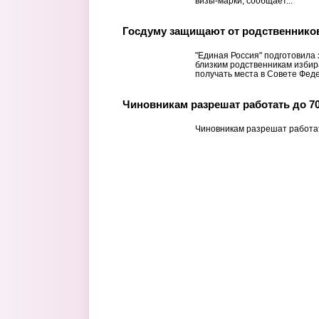
визы-марки, сообщает...
Госдуму защищают от родственнико
"Единая Россия" подготовила
близким родственникам избир
получать места в Совете Фед
Чиновникам разрешат работать до 70
Чиновникам разрешат работат
Страницы