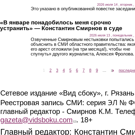
2026 июля 14 , вторник ,
Это указано в опубликованной повестке заседани
«В январе понадобилось меня срочно
устранить» — Константин Смирнов в суде
2026 июля 13 , понедельник ,
Озвученные Смирновым нестыковки попытались
объяснить в СМИ областного правительства: як
его арест отложили (на три месяца!), чтобы «не
спугнуть» другого журналиста, Алексея Фролова.
1
2
3
4
5
6
7
8
9
…
следующая ›
последн
Страницы
Сетевое издание «Вид сбоку», г. Рязан
ЭЛ № ФС
Реестровая запись СМИ: серия
главный редактор - Смирнов К.М. Телефо
gazeta@vidsboku.com
(link sends e-mail)
. 18+
Главный редактор: Константин См