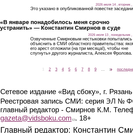
2026 июля 14 , вторник ,
Это указано в опубликованной повестке заседани
«В январе понадобилось меня срочно
устранить» — Константин Смирнов в суде
2026 июля 13 , понедельник ,
Озвученные Смирновым нестыковки попытались
объяснить в СМИ областного правительства: як
его арест отложили (на три месяца!), чтобы «не
спугнуть» другого журналиста, Алексея Фролова.
1
2
3
4
5
6
7
8
9
…
следующая ›
последн
Страницы
Сетевое издание «Вид сбоку», г. Рязан
ЭЛ № ФС
Реестровая запись СМИ: серия
главный редактор - Смирнов К.М. Телефо
gazeta@vidsboku.com
(link sends e-mail)
. 18+
Главный редактор: Константин См