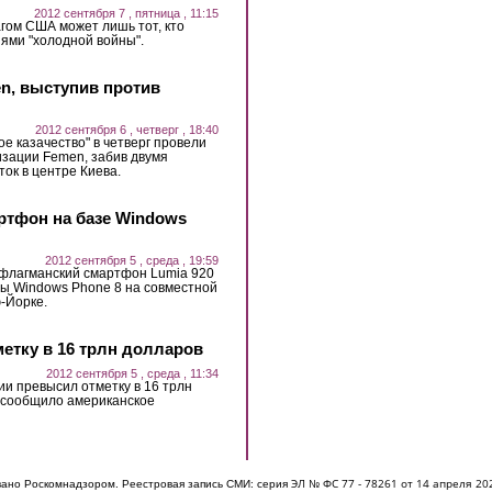
2012 сентября 7 , пятница , 11:15
гом США может лишь тот, кто
ями "холодной войны".
n, выступив против
2012 сентября 6 , четверг , 18:40
е казачество" в четверг провели
изации Femen, забив двумя
ок в центре Киева.
ртфон на базе Windows
2012 сентября 5 , среда , 19:59
 флагманский смартфон Lumia 920
ы Windows Phone 8 на совместной
ю-Йорке.
етку в 16 трлн долларов
2012 сентября 5 , среда , 11:34
ии превысил отметку в 16 трлн
к сообщило американское
ЭЛ № ФС 77 - 7826
1 от 14 апреля 20
овано Роскомнадзором. Реестровая запись СМИ: серия