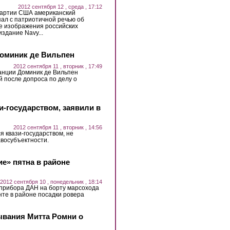
2012 сентября 12 , среда , 17:12
партии США американский
ал с патриотичной речью об
е изображения российских
здание Navy...
Доминик де Вильпен
2012 сентября 11 , вторник , 17:49
нции Доминик де Вильпен
 после допроса по делу о
зи-государством, заявили в
2012 сентября 11 , вторник , 14:56
ся квази-государством, не
восубъектности.
е» пятна в районе
2012 сентября 10 , понедельник , 18:14
 прибора ДАН на борту марсохода
рунте в районе посадки ровера
ывания Митта Ромни о