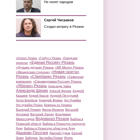
Не понят народом
Сергей Чиграков
Создал интригу в Рязани
«Атрон» Рязань
«Глобус» Рязань
«Городские
«Единая Россия» Рязань
проекты»
«Лучшие друзья» Рязань
«М5 Молл» Рязань
«Новая газета»
«Мещерская сторона»
Рязань
«Сбербанк» Рязань
«Северная
компания»
«Справедливая Россия» Рязань
«Яблоко» Рязань
Александр Чайка
Александр Шерин
Андрей
Алексей Фролов
Кашаев
Андрей Петруцкий
Андрей Красов
Аркадий Фомин
Антон Воробьев
Арт-Лужайка
Арт-лужайка Рязань
Беженцы из Украины
Валерий Рюмин
Виталий
Виктор Малюгин
Артемов
Виталий Ларин
Владимир
Водоканал Рязани
Мимоглядов
Выборы в
Рязанской области
Выборы в Рязанскую городскую
Думу
Выборы в Рязанскую областную Думу
Дашково-Песочня
Дмитрий Гудков
Евгений
Заборье
Игорь
Зызин
Застройка Рязани