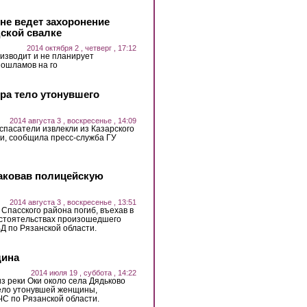
не ведет захоронение
дской свалке
2014 октября 2 , четверг , 17:12
изводит и не планирует
ошламов на го
ера тело утонувшего
2014 августа 3 , воскресенье , 14:09
, спасатели извлекли из Казарского
ки, сообщила пресс-служба ГУ
таковав полицейскую
2014 августа 3 , воскресенье , 13:51
Спасского района погиб, въехав в
бстоятельствах произошедшего
Д по Рязанской области.
щина
2014 июля 19 , суббота , 14:22
 из реки Оки около села Дядьково
тело утонувшей женщины,
С по Рязанской области.