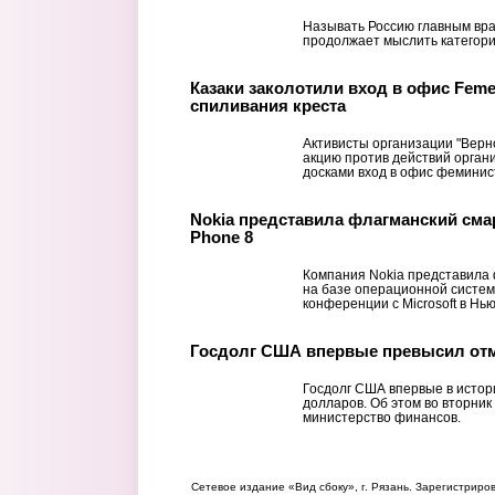
Называть Россию главным вра
продолжает мыслить категори
Казаки заколотили вход в офис Feme
спиливания креста
Активисты организации "Верно
акцию против действий орган
досками вход в офис феминист
Nokia представила флагманский сма
Phone 8
Компания Nokia представила
на базе операционной систем
конференции с Microsoft в Нь
Госдолг США впервые превысил отм
Госдолг США впервые в истор
долларов. Об этом во вторни
министерство финансов.
Сетевое издание «Вид сбоку», г. Рязань. Зарегистрир