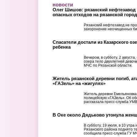
Перейти к основному содержанию
новости
Олег Шишов: рязанский нефтезавод 
опасных отходов на рязанской горо
Рязанский нефтезавод не про
захоронение неочищенных би
Спасатели достали из Казарского оз
ребенка
Вечером, в субботу, 2 августа
озера тело двухлетней девоч
МЧС по Рязанской области.
Житель рязанской деревни погиб, а
«ГАЗель» на «жигулях»
Житель деревни Емельяновка 
полицейскую «ГАЗель». Об о
рассказала пресс-служба УМВ
В Оке около Дядьково утонула жен
В субботу, 19 июля, в 10 утра
Рязанского района поднято 
сообщила пресс-служба ГУ МЧ