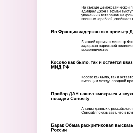
На съезде Демократической 
адмирал Джон Нэфман выступ
уважении к ветеранам на фон
военных кораблей, сообщает и
Во Франции задержан экс-премьер 
Бывший премьер-министр Фра
задержан парижской полицией
мошенничестве.
Косово как было, так и остается ква
МИД РФ
Косово как было, так и остает
имеющим международной пра
Прибор ДАН нашел «мокрые» и «сухи
посадки Curiosity
Анализ данных с российского
Curiosity показывает, что в г
Барак Обама раскритиковал высказ
России