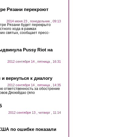
нтре Рязани перекроют
2014 июня 23 , понедельник , 09:13
нтре Рязани будет перекрыто
стного хода в рамках
их святых, сообщает пресс-
ыдвинула Pussy Riot на
2012 сентября 14 , пятница , 16:31
 и вернуться к диалогу
2012 сентября 14 , пятница , 14:35
сю ответственность за обострение
ровов Дяоюйдао (япо
5
2012 сентября 13 , четверг , 11:14
США по ошибке показали