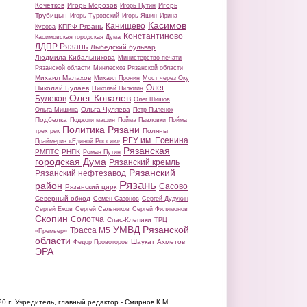
Кочетков
Игорь Морозов
Игорь
Игорь Путин
Трубицын
Игорь Туровский
Игорь Яшин
Ирина
Касимов
Канищево
КПРФ Рязань
Кусова
Константиново
Касимовская городская Дума
ЛДПР Рязань
Лыбедский бульвар
Людмила Кибальникова
Министерство печати
Рязанской области
Минлесхоз Рязанской области
Михаил Малахов
Михаил Пронин
Мост через Оку
Олег
Николай Булаев
Николай Пилюгин
Олег Ковалев
Булеков
Олег Шишов
Ольга Чуляева
Ольга Мишина
Петр Пыленок
Подбелка
Поджоги машин
Пойма Павловки
Пойма
Политика Рязани
Поляны
трех рек
РГУ им. Есенина
Праймериз «Единой России»
Рязанская
РМПТС
РНПК
Роман Путин
городская Дума
Рязанский кремль
Рязанский
Рязанский нефтезавод
Рязань
район
Сасово
Рязанский цирк
Северный обход
Семен Сазонов
Сергей Дудукин
Сергей Ежов
Сергей Сальников
Сергей Филимонов
Скопин
Солотча
Спас-Клепики
ТРЦ
УМВД Рязанской
Трасса М5
«Премьер»
области
Шаукат Ахметов
Федор Провоторов
ЭРА
20 г.
Учредитель, главный редактор - Смирнов К.М.