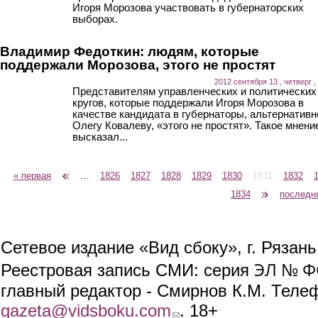
Игоря Морозова участвовать в губернаторских
выборах.
Владимир Федоткин: людям, которые
поддержали Морозова, этого не простят
2012 сентября 13 , четверг ,
Представителям управленческих и политических
кругов, которые поддержали Игоря Морозова в
качестве кандидата в губернаторы, альтернативн
Олегу Ковалеву, «этого не простят». Такое мнени
высказал...
« первая
‹ предыдущая
…
1826
1827
1828
1829
1830
1831
1832
Страницы
1834
следующая ›
последн
Сетевое издание «Вид сбоку», г. Рязан
ЭЛ № ФС
Реестровая запись СМИ: серия
главный редактор - Смирнов К.М. Телефо
gazeta@vidsboku.com
(link sends e-mail)
. 18+