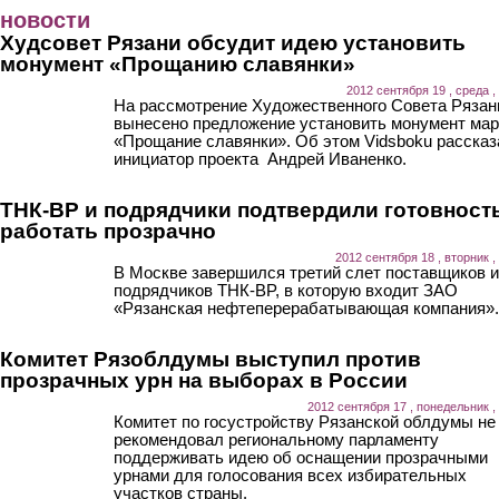
Перейти к основному содержанию
новости
Худсовет Рязани обсудит идею установить
монумент «Прощанию славянки»
2012 сентября 19 , среда ,
На рассмотрение Художественного Совета Рязан
вынесено предложение установить монумент ма
«Прощание славянки». Об этом Vidsboku рассказ
инициатор проекта Андрей Иваненко.
ТНК-ВР и подрядчики подтвердили готовност
работать прозрачно
2012 сентября 18 , вторник ,
В Москве завершился третий слет поставщиков и
подрядчиков ТНК-BP, в которую входит ЗАО
«Рязанская нефтеперерабатывающая компания».
Комитет Рязоблдумы выступил против
прозрачных урн на выборах в России
2012 сентября 17 , понедельник ,
Комитет по госустройству Рязанской облдумы не
рекомендовал региональному парламенту
поддерживать идею об оснащении прозрачными
урнами для голосования всех избирательных
участков страны.