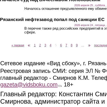
2026 апреля 25 , суббота ,
Началось оглашение предъявленного ему обвине
Рязанский нефтезавод попал под санкции ЕС
2026 апреля 24 , пятница ,
В перечне также ряд российских предприятий в э
сфере.
« первая
‹ предыдущая
1
2
3
4
5
6
7
8
9
…
следующая ›
последн
Страницы
Сетевое издание «Вид сбоку», г. Рязан
ЭЛ № ФС
Реестровая запись СМИ: серия
главный редактор - Смирнов К.М. Телефо
gazeta@vidsboku.com
(link sends e-mail)
. 18+
Главный редактор: Константин См
Смирнова, администратор сайта и 