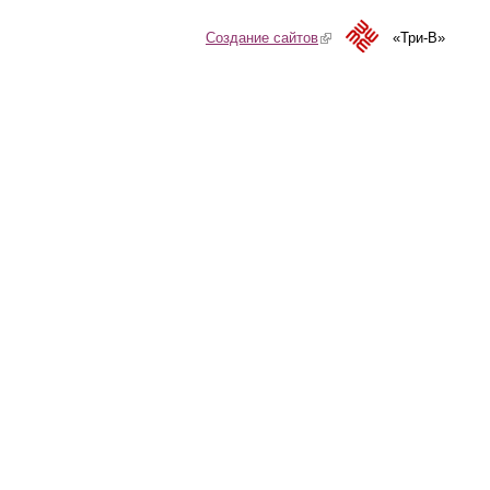
Создание сайтов
(link is external)
«Три-В»