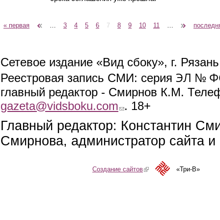
« первая
‹ предыдущая
…
3
4
5
6
7
8
9
10
11
…
следующая ›
последн
Страницы
Сетевое издание «Вид сбоку», г. Рязан
ЭЛ № ФС
Реестровая запись СМИ: серия
главный редактор - Смирнов К.М. Телефо
gazeta@vidsboku.com
(link sends e-mail)
. 18+
Главный редактор: Константин См
Смирнова, администратор сайта и 
Создание сайтов
(link is external)
«Три-В»