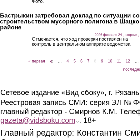
Фото.
Бастрыкин затребовал доклад по ситуации со
строительством мусорного полигона в Шацк
районе
2026 февраля 24 , вторник ,
Отмечается, что ход проверки поставлен на
контроль в центральном аппарате ведомства.
« первая
‹ предыдущая
…
4
5
6
7
8
9
10
11
12
…
Страницы
последн
Сетевое издание «Вид сбоку», г. Рязан
ЭЛ № ФС
Реестровая запись СМИ: серия
главный редактор - Смирнов К.М. Телефо
gazeta@vidsboku.com
(link sends e-mail)
. 18+
Главный редактор: Константин См