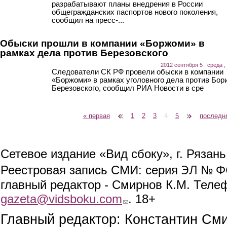
разрабатывают планы внедрения в России
общегражданских паспортов нового поколения,
сообщил на пресс-...
Обыски прошли в компании «Боржоми» в
рамках дела против Березовского
2012 сентября 5 , среда ,
Следователи СК РФ провели обыски в компании
«Боржоми» в рамках уголовного дела против Бор
Березовского, сообщил РИА Новости в сре
« первая
‹ предыдущая
1
2
3
4
5
следующая ›
последн
Страницы
Сетевое издание «Вид сбоку», г. Рязан
ЭЛ № ФС
Реестровая запись СМИ: серия
главный редактор - Смирнов К.М. Телефо
gazeta@vidsboku.com
(link sends e-mail)
. 18+
Главный редактор: Константин См