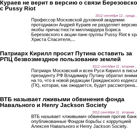
Кураев не верит в версию о связи Березовск
с Pussy Riot
2012 сентября 12 , среда ,
Профессор Московской духовной академии
протодиакон Андрей Кураев не разделяет версию
якобы причастности миллиардера Бориса
Березовского к акции панк-группы Pussy Riot в х
Христа Спасителя,...
Патриарх Кирилл просит Путина оставить за
РПЦ безвозмездное пользование землей
2012 сентября 11 , вторник ,
Патриарх Московский и всея Руси Кирилл в пись
президенту РФ Владимиру Путину обратил вним
на то, что в новой редакции Гражданского кодекс
(ГК), которая, как ожидается, будет рассмотрена..
ВТБ называет лживыми обвинения фонда
Навального и Henry Jackson Society
2012 сентября 11 , вторник ,
ВТБ называет «лживыми» обвинения против банк
опубликованные Фондом борьбы с коррупцией
Алексея Навального и Henry Jackson Society.