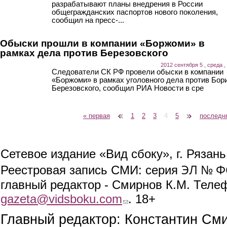
разрабатывают планы внедрения в России
общегражданских паспортов нового поколения,
сообщил на пресс-...
Обыски прошли в компании «Боржоми» в
рамках дела против Березовского
2012 сентября 5 , среда ,
Следователи СК РФ провели обыски в компании
«Боржоми» в рамках уголовного дела против Бор
Березовского, сообщил РИА Новости в сре
« первая
‹ предыдущая
1
2
3
4
5
следующая ›
последн
Страницы
Сетевое издание «Вид сбоку», г. Рязан
ЭЛ № ФС
Реестровая запись СМИ: серия
главный редактор - Смирнов К.М. Телефо
gazeta@vidsboku.com
(link sends e-mail)
. 18+
Главный редактор: Константин См