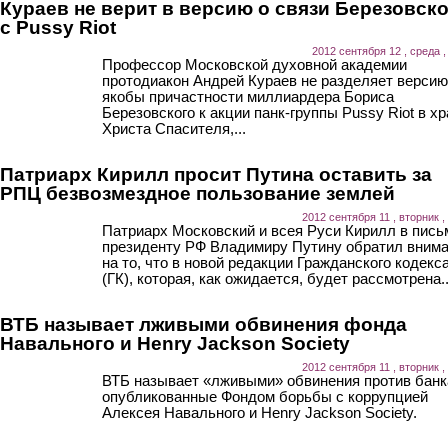
Кураев не верит в версию о связи Березовск
с Pussy Riot
2012 сентября 12 , среда ,
Профессор Московской духовной академии
протодиакон Андрей Кураев не разделяет версию
якобы причастности миллиардера Бориса
Березовского к акции панк-группы Pussy Riot в х
Христа Спасителя,...
Патриарх Кирилл просит Путина оставить за
РПЦ безвозмездное пользование землей
2012 сентября 11 , вторник ,
Патриарх Московский и всея Руси Кирилл в пись
президенту РФ Владимиру Путину обратил вним
на то, что в новой редакции Гражданского кодекс
(ГК), которая, как ожидается, будет рассмотрена..
ВТБ называет лживыми обвинения фонда
Навального и Henry Jackson Society
2012 сентября 11 , вторник ,
ВТБ называет «лживыми» обвинения против банк
опубликованные Фондом борьбы с коррупцией
Алексея Навального и Henry Jackson Society.