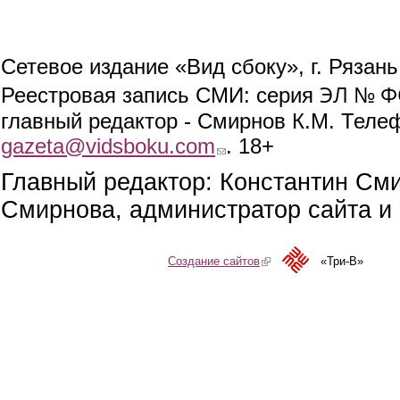
Сетевое издание «Вид сбоку», г. Рязан
ЭЛ № ФС
Реестровая запись СМИ: серия
главный редактор - Смирнов К.М. Телефо
gazeta@vidsboku.com
(link sends e-mail)
. 18+
Главный редактор: Константин См
Смирнова, администратор сайта и 
Создание сайтов
(link is external)
«Три-В»