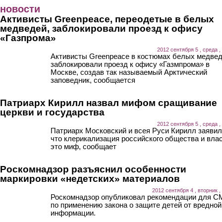
Перейти к основному содержанию
новости
Активисты Greenpeace, переодетые в белых
медведей, заблокировали проезд к офису
«Газпрома»
2012 сентября 5 , среда ,
Активисты Greenpeace в костюмах белых медве
заблокировали проезд к офису «Газмпрома» в
Москве, создав так называемый Арктический
заповедник, сообщается
Патриарх Кирилл назвал мифом сращивание
церкви и государства
2012 сентября 5 , среда ,
Патриарх Московский и всея Руси Кирилл заявил
что клерикализация российского общества и влас
это миф, сообщает
Роскомнадзор разъяснил особенности
маркировки «недетских» материалов
2012 сентября 4 , вторник ,
Роскомнадзор опубликовал рекомендации для 
по применению закона о защите детей от вредной
информации.