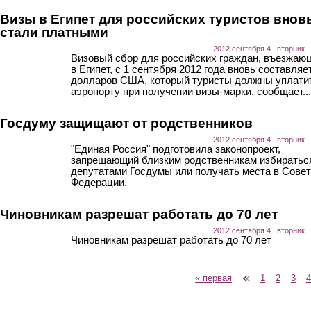
Визы в Египет для российских туристов внов
стали платными
2012 сентября 4 , вторник ,
Визовый сбор для российских граждан, въезжаю
в Египет, с 1 сентября 2012 года вновь составляе
долларов США, который туристы должны уплати
аэропорту при получении визы-марки, сообщает...
Госдуму защищают от родственников
2012 сентября 4 , вторник ,
"Единая Россия" подготовила законопроект,
запрещающий близким родственникам избиратьс
депутатами Госдумы или получать места в Сове
Федерации.
Чиновникам разрешат работать до 70 лет
2012 сентября 4 , вторник ,
Чиновникам разрешат работать до 70 лет
« первая
‹ предыдущая
1
2
3
4
Страницы