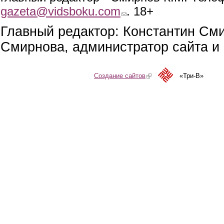
gazeta@vidsboku.com
(link sends e-mail)
. 18+
Главный редактор: Константин См
Смирнова, администратор сайта и 
Создание сайтов
(link is external)
«Три-В»