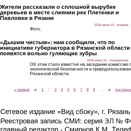
Жители рассказали о сплошной вырубке
деревьев в месте слиянии рек Плетенки и
Павловки в Рязани
2026 июня 23 , вторник ,
Фото.
«Дышим чистым»: нам сообщили, что по
инициативе губернатора в Рязанской области
появятся вольно гуляющие зубры
2026 июня 22 , понедельник ,
Об этом стало известно на заседании комиссию 
экологической безопасности и природопользова
Рязанской области.
« первая
‹ предыдущая
1
2
3
4
5
6
7
8
9
…
следующая ›
последн
Страницы
Сетевое издание «Вид сбоку», г. Рязан
ЭЛ № ФС
Реестровая запись СМИ: серия
главный редактор - Смирнов К.М. Телефо