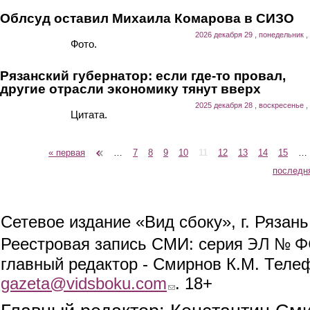
Облсуд оставил Михаила Комарова в СИЗО
2026 декабря 29 , понедельник ,
Фото.
Рязанский губернатор: если где-то провал,
другие отрасли экономику тянут вверх
2025 декабря 28 , воскресенье ,
Цитата.
« первая
‹ предыдущая
…
7
8
9
10
11
12
13
14
15
…
Страницы
последн
Сетевое издание «Вид сбоку», г. Рязан
ЭЛ № ФС
Реестровая запись СМИ: серия
главный редактор - Смирнов К.М. Телефо
gazeta@vidsboku.com
(link sends e-mail)
. 18+