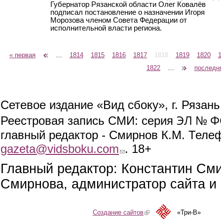
Губернатор Рязанской области Олег Ковалёв
подписал постановление о назначении Игоря
Морозова членом Совета Федерации от
исполнительной власти региона.
« первая
‹ предыдущая
…
1814
1815
1816
1817
1818
1819
1820
Страницы
1822
…
следующая ›
последн
Сетевое издание «Вид сбоку», г. Рязан
ЭЛ № ФС
Реестровая запись СМИ: серия
главный редактор - Смирнов К.М. Телефо
gazeta@vidsboku.com
(link sends e-mail)
. 18+
Главный редактор: Константин См
Смирнова, администратор сайта и 
Создание сайтов
(link is external)
«Три-В»