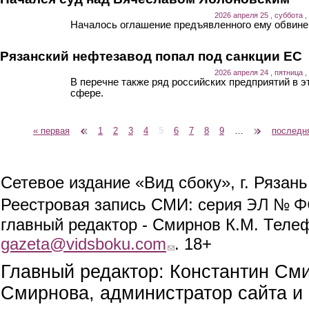
2026 апреля 25 , суббота ,
Началось оглашение предъявленного ему обвине
Рязанский нефтезавод попал под санкции ЕС
2026 апреля 24 , пятница ,
В перечне также ряд российских предприятий в э
сфере.
« первая
‹ предыдущая
1
2
3
4
5
6
7
8
9
…
следующая ›
последн
Страницы
Сетевое издание «Вид сбоку», г. Рязан
ЭЛ № ФС
Реестровая запись СМИ: серия
главный редактор - Смирнов К.М. Телефо
gazeta@vidsboku.com
(link sends e-mail)
. 18+
Главный редактор: Константин См
Смирнова, администратор сайта и 