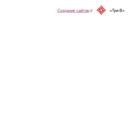
Создание сайтов
(link is external)
«Три-В»