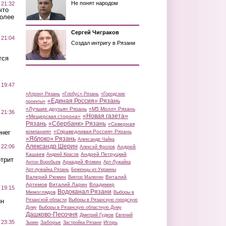
Не понят народом
 21:32
что
более
Сергей Чиграков
 21:04
Создал интригу в Рязани
тся
 19:47
«Атрон» Рязань
«Глобус» Рязань
«Городские
«Единая Россия» Рязань
проекты»
«Лучшие друзья» Рязань
«М5 Молл» Рязань
 21:36
«Новая газета»
«Мещерская сторона»
Рязань
«Сбербанк» Рязань
«Северная
нег
компания»
«Справедливая Россия» Рязань
«Яблоко» Рязань
Александр Чайка
Александр Шерин
 22:06
Андрей
Алексей Фролов
Кашаев
Андрей Петруцкий
Андрей Красов
трит
Аркадий Фомин
Антон Воробьев
Арт-Лужайка
Арт-лужайка Рязань
Беженцы из Украины
Валерий Рюмин
Виталий
Виктор Малюгин
Артемов
Виталий Ларин
Владимир
 19:15
Водоканал Рязани
Мимоглядов
Выборы в
ин
Рязанской области
Выборы в Рязанскую городскую
Думу
Выборы в Рязанскую областную Думу
Дашково-Песочня
Дмитрий Гудков
Евгений
 23:35
Заборье
Игорь
Зызин
Застройка Рязани