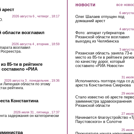
новости
все ново
 арест
6 августа
2026 августа 6 , четверг , 18:17
Олег Шалаев отпущен под
О.
домашний арест
4 августа
й области возглавил
Фото: аппарат губернатора
Рязанской области возглавил
выходец из Челябинска
2026 августа 4 , вторник , 18:59
парата возглавил
3 августа
 Росреестра.
Рязанская область заняла 73-е
место из 85-ти в рейтинге регио
по качеству дорог, который
из 85-ти в рейтинге
составило «РИА Новости»
й составило «РИА
31 июля
2026 августа 3 , понедельник , 19:36
Исполнилось полтора года со д
 и Липецкая области по этому
ареста Константина Смирнова
стах рейтинга.
29 июля
Стало известно об аресте перво
еста Константина
замминистра здравоохранения
Рязанской области
2026 июля 31 , пятница , 17:37
27 июля
ента задержания он категорически
Начинается благоустройство «
Паустовского» в Солотче
25 июля
амминистра
Прокуратура нашла нарушения