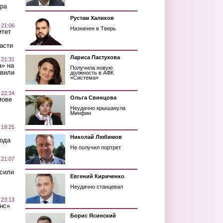
ра
Рустам Халиков
 21:06
Назначен в Тверь
итет
асти
Лариса Пастухова
 21:31
а» на
Получила новую
авили
должность в АФК
«Система»
 22:34
Ольга Свинцова
мове
Неудачно крышанула
Минфин
 19:25
Николай Любимов
вода
Не получил портрет
 21:07
осили
Евгений Кириченко
Неудачно станцевал
 23:13
нс»
Борис Ясинский