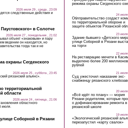
режима охраны Сегденского озе
2026 июля 29 , среда , 23:09
дятся следственные действия и
24 июля
Облправительство создаст ком
по территориальной обороне и
защите объектов Рязанской обл
 Паустовского» в Солотче
23 июля
2026 июля 27 , понедельник , 21:02
Здание бывшего «Детского мир
ывал объект «знаковым» и пару
улице Соборной в Рязани выст
ьем ведении он находится, но
на торги
авительства тогда так и не
22 июля
На реставрацию мечети в Каси
выделено более 200 миллионов
ма охраны Сегденского
рублей
21 июля
2026 июля 25 , суббота , 23:45
Суд ужесточил наказание экс-
ский рязанский альянс».
снабженцу рязанского хлебоза
по территориальной
20 июля
ой области
«Всё идёт по плану» — мэрия
Рязани родителям, которые пр
2026 июля 24 , пятница , 21:06
о дофинансировании ремонта в
тановления областного
4 июля.
рязанской школе
19 июля
«Экологический рязанский алья
 улице Соборной в Рязани
перезапустил «карту свалок»