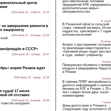
Для обеспечения топливом
еринатальный центр
предприятий АПК «предпринят
ания
дополнительные меры» -
облправительство
2026 июля 18 , суббота , 21:32
11 июля
В Рязанской области сельский
 на завершение ремонта в
глава, сбивший насмерть 16-ле
о нацпроекту
подростка, приговорен к 7 года
колонии-поселения
2026 июля 17 , пятница , 21:04
телей.
10 июля
Вопрос о расторжении соглаше
по реализации инвестпроекта в
лано/рождён в СССР»
«Грачиной роще» будет рассмо
2026 июля 16 , четверг , 19:47
в суде, заявил губернатор
9 июля
Прокуратура объявила о провер
ябрь» мэрия Рязани ждет
воздуха в микрорайоне Недост
в Рязани
2026 июля 15 , среда , 21:36
8 июля
В паблике ПУВР автомобилист
делятся информацией о наличи
бензина на АЗС в Рязани, с 25 
 судей 17 июля
пост собрал более двух тысяч
вой об отставке
комментариев
2026 июля 14 , вторник , 22:06
7 июля
 повестке заседания.
Дому-долгострою в Рязани в
следующем году исполнится 10