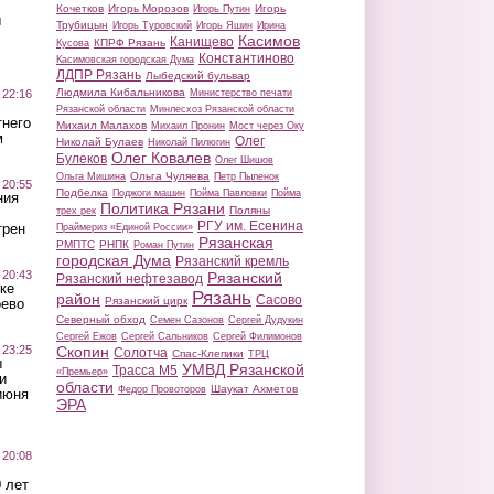
Кочетков
Игорь Морозов
Игорь
Игорь Путин
ы
Трубицын
Игорь Туровский
Игорь Яшин
Ирина
Касимов
Канищево
КПРФ Рязань
Кусова
Константиново
Касимовская городская Дума
ЛДПР Рязань
Лыбедский бульвар
Людмила Кибальникова
 22:16
Министерство печати
Рязанской области
Минлесхоз Рязанской области
тнего
Михаил Малахов
Михаил Пронин
Мост через Оку
м
Олег
Николай Булаев
Николай Пилюгин
Олег Ковалев
Булеков
Олег Шишов
Ольга Чуляева
Ольга Мишина
Петр Пыленок
 20:55
Подбелка
Поджоги машин
Пойма Павловки
Пойма
ния
Политика Рязани
Поляны
трех рек
РГУ им. Есенина
трен
Праймериз «Единой России»
Рязанская
РМПТС
РНПК
Роман Путин
городская Дума
Рязанский кремль
 20:43
Рязанский
Рязанский нефтезавод
ке
Рязань
район
Сасово
Рязанский цирк
оево
Северный обход
Семен Сазонов
Сергей Дудукин
Сергей Ежов
Сергей Сальников
Сергей Филимонов
 23:25
Скопин
Солотча
Спас-Клепики
ТРЦ
ы
УМВД Рязанской
Трасса М5
«Премьер»
и
области
Шаукат Ахметов
Федор Провоторов
июня
ЭРА
 20:08
 лет