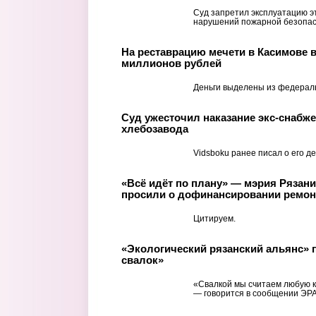
Суд запретил эксплуатацию эт
нарушений пожарной безопас
На реставрацию мечети в Касимове 
миллионов рублей
Деньги выделены из федерал
Суд ужесточил наказание экс-снабже
хлебозавода
Vidsboku ранее писал о его де
«Всё идёт по плану» — мэрия Рязан
просили о дофинансировании ремон
Цитируем.
«Экологический рязанский альянс» п
свалок»
«Свалкой мы считаем любую к
— говорится в сообщении ЭРА