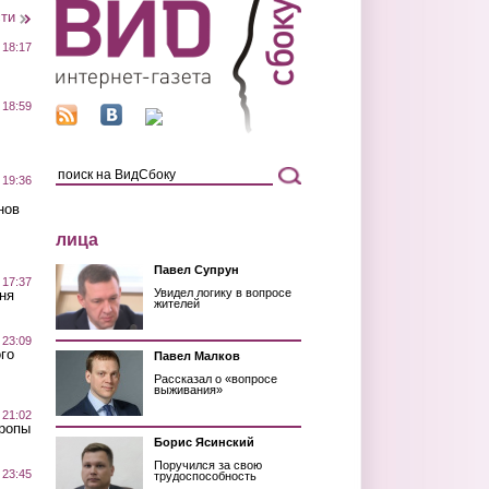
сти
 18:17
 18:59
 19:36
нов
лица
Павел Супрун
 17:37
Увидел логику в вопросе
ня
жителей
 23:09
го
Павел Малков
Рассказал о «вопросе
выживания»
 21:02
Тропы
Борис Ясинский
Поручился за свою
 23:45
трудоспособность