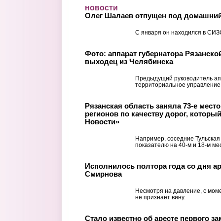
Перейти к основному содержанию
новости
Олег Шалаев отпущен под домашний
С января он находился в СИЗ
Фото: аппарат губернатора Рязанско
выходец из Челябинска
Предыдущий руководитель ап
территориальное управление
Рязанская область заняла 73-е место 
регионов по качеству дорог, которы
Новости»
Например, соседние Тульская
показателю на 40-м и 18-м ме
Исполнилось полтора года со дня ар
Смирнова
Несмотря на давление, с мом
не признает вину.
Стало известно об аресте первого з