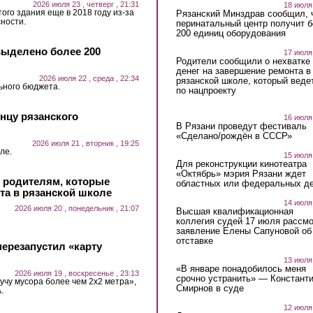
2026 июля 23 , четверг , 21:31
18 июля
ого здания еще в 2018 году из-за
Рязанский Минздрав сообщил, 
ности.
перинатальный центр получит 
200 единиц оборудования
выделено более 200
17 июля
Родители сообщили о нехватке
денег на завершение ремонта в
2026 июля 22 , среда , 22:34
рязанской школе, который веде
ьного бюджета.
по нацпроекту
нцу рязанского
16 июля
В Рязани проведут фестиваль
«Сделано/рождён в СССР»
2026 июля 21 , вторник , 19:25
ле.
15 июля
Для реконструкции кинотеатра
«Октябрь» мэрия Рязани ждет
и родителям, которые
областных или федеральных де
та в рязанской школе
14 июля
2026 июля 20 , понедельник , 21:07
Высшая квалификационная
коллегия судей 17 июля рассмо
заявление Елены Сапуновой об
отставке
ерезапустил «карту
13 июля
«В январе понадобилось меня
2026 июля 19 , воскресенье , 23:13
срочно устранить» — Констант
учу мусора более чем 2х2 метра»,
Смирнов в суде
.
12 июля