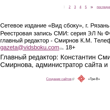
1
2
3
4
5
следующая ›
последн
Страницы
Сетевое издание «Вид сбоку», г. Рязан
ЭЛ № ФС
Реестровая запись СМИ: серия
главный редактор - Смирнов К.М. Телефо
gazeta@vidsboku.com
(link sends e-mail)
. 18+
Главный редактор: Константин См
Смирнова, администратор сайта и 
Создание сайтов
(link is external)
«Три-В»