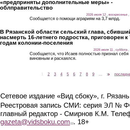
«предприняты дополнительные меры» -
облправительство
2026 июля 12 , воскресенье ,
Сообщается о помощи аграриям на 3,7 млрд.
В Рязанской области сельский глава, сбивши
насмерть 16-летнего подростка, приговорен к 
годам колонии-поселения
2026 июля 11 , суббота ,
Сообщается, что Исаев полностью признал себя
виновным и раскаялся.
1
2
3
4
5
6
7
8
9
…
следующая ›
последн
Страницы
Сетевое издание «Вид сбоку», г. Рязан
ЭЛ № ФС
Реестровая запись СМИ: серия
главный редактор - Смирнов К.М. Телефо
gazeta@vidsboku.com
(link sends e-mail)
. 18+