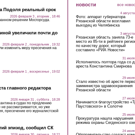
новости
все ново
ва Подоля реальный срок
4 августа
2026 февраля 3 , вторник , 18:46
Фото: аппарат губернатора
ованном решении Мосгорсуда.
Рязанской области возглавил
выходец из Челябинска
иной увеличили почти до
3 августа
Рязанская область заняла 73-е
место из 85-ти в рейтинге регио
2026 февраля 2 , понедельник , 19:32
по качеству дорог, который
ли изменить меру пресечения на
составило «РИА Новости»
31 июля
Исполнилось полтора года со д
ареста Константина Смирнова
2026 февраля 1 , воскресенье , 19:02
29 июля
Стало известно об аресте перво
замминистра здравоохранения
ста главного редактора
Рязанской области
27 июля
2026 января 31 , суббота , 18:28
Начинается благоустройство «
антина в судах по продлению
Паустовского» в Солотче
 не рассматривается, но уже
ия, пресечение его журналистской
25 июля
Прокуратура нашла нарушения
режима охраны Сегденского озе
тий эпизод, сообщил СК
24 июля
Облправительство создаст ком
2026 января 30 , пятница , 18:22