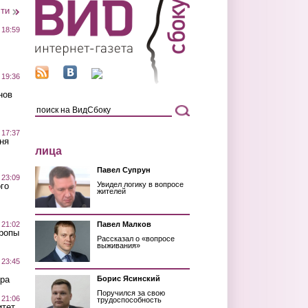
сти
 18:59
 19:36
нов
 17:37
ня
лица
Павел Супрун
 23:09
Увидел логику в вопросе
го
жителей
 21:02
Павел Малков
Тропы
Рассказал о «вопросе
выживания»
 23:45
ра
Борис Ясинский
Поручился за свою
 21:06
трудоспособность
итет