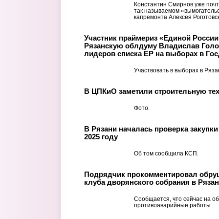
Константин Смирнов уже почт
так называемом «вымогательс
капремонта Алексея Роготовск
Участник праймериз «Единой России
Рязанскую облдуму Владислав Голов
лидеров списка ЕР на выборах в Го
Участвовать в выборах в Ряза
В ЦПКиО заметили строительную те
Фото.
В Рязани началась проверка закупк
2025 году
Об том сообщила КСП.
Подрядчик прокомментировал обруш
клуба дворянского собрания в Ряза
Сообщается, что сейчас на о
противоаварийные работы.