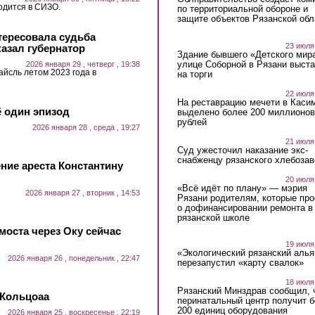
одится в СИЗО.
по территориальной обороне и
защите объектов Рязанской обл
тересовала судьба
23 июля
азал губернатор
Здание бывшего «Детского мир
улице Соборной в Рязани выст
2026 января 29 , четверг , 19:38
айсль летом 2023 года в
на торги
22 июля
На реставрацию мечети в Каси
 один эпизод
выделено более 200 миллионов
рублей
2026 января 28 , среда , 19:27
21 июля
Суд ужесточил наказание экс-
снабженцу рязанского хлебоза
ие ареста Константину
20 июля
«Всё идёт по плану» — мэрия
2026 января 27 , вторник , 14:53
Рязани родителям, которые пр
о дофинансировании ремонта в
рязанской школе
моста через Оку сейчас
19 июля
«Экологический рязанский алья
2026 января 26 , понедельник , 22:47
перезапустил «карту свалок»
18 июля
Рязанский Минздрав сообщил, 
 Кольцоаа
перинатальный центр получит 
200 единиц оборудования
2026 января 25 , воскресенье , 22:19