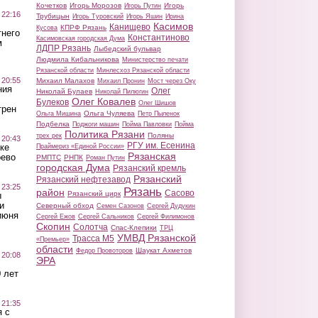
Кочетков
Игорь Морозов
Игорь
Игорь Путин
 22:16
Трубицын
Игорь Туровский
Игорь Яшин
Ирина
Касимов
Канищево
КПРФ Рязань
Кусова
тнего
Константиново
Касимовская городская Дума
м
ЛДПР Рязань
Лыбедский бульвар
Людмила Кибальникова
Министерство печати
Рязанской области
Минлесхоз Рязанской области
 20:55
Михаил Малахов
Михаил Пронин
Мост через Оку
ния
Олег
Николай Булаев
Николай Пилюгин
Олег Ковалев
Булеков
Олег Шишов
трен
Ольга Чуляева
Ольга Мишина
Петр Пыленок
Подбелка
Поджоги машин
Пойма Павловки
Пойма
Политика Рязани
Поляны
трех рек
 20:43
РГУ им. Есенина
ке
Праймериз «Единой России»
Рязанская
оево
РМПТС
РНПК
Роман Путин
городская Дума
Рязанский кремль
Рязанский
Рязанский нефтезавод
 23:25
Рязань
район
Сасово
Рязанский цирк
ы
и
Северный обход
Семен Сазонов
Сергей Дудукин
июня
Сергей Ежов
Сергей Сальников
Сергей Филимонов
Скопин
Солотча
Спас-Клепики
ТРЦ
УМВД Рязанской
Трасса М5
«Премьер»
области
Шаукат Ахметов
Федор Провоторов
 20:08
ЭРА
 лет
 21:35
 с