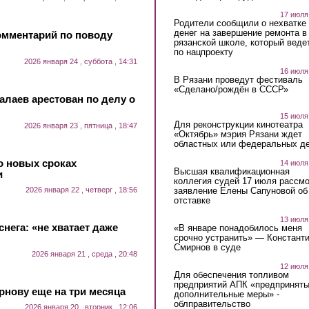
17 июля
Родители сообщили о нехватке
денег на завершение ремонта в
омментарий по поводу
рязанской школе, который веде
по нацпроекту
2026 января 24 , суббота , 14:31
16 июля
В Рязани проведут фестиваль
«Сделано/рождён в СССР»
алаев арестован по делу о
15 июля
Для реконструкции кинотеатра
2026 января 23 , пятница , 18:47
«Октябрь» мэрия Рязани ждет
областных или федеральных де
о новых сроках
14 июля
Высшая квалификационная
и
коллегия судей 17 июля рассмо
заявление Елены Сапуновой об
2026 января 22 , четверг , 18:56
отставке
13 июля
нега: «не хватает даже
«В январе понадобилось меня
срочно устранить» — Констант
Смирнов в суде
2026 января 21 , среда , 20:48
12 июля
Для обеспечения топливом
предприятий АПК «предпринят
рнову еще на три месяца
дополнительные меры» -
облправительство
2026 января 20 , вторник , 12:06