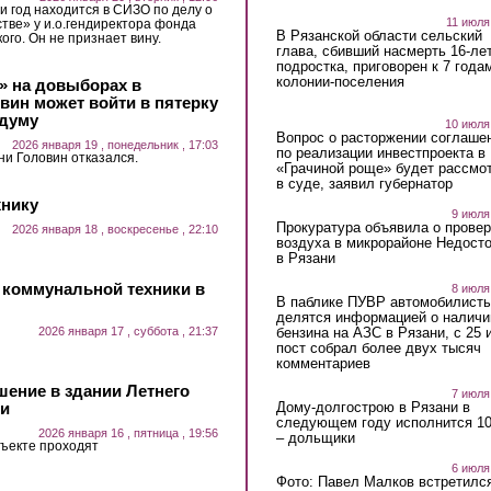
и год находится в СИЗО по делу о
11 июля
тве» у и.о.гендиректора фонда
В Рязанской области сельский
ого. Он не признает вину.
глава, сбивший насмерть 16-ле
подростка, приговорен к 7 года
колонии-поселения
» на довыборах в
ин может войти в пятерку
сдуму
10 июля
Вопрос о расторжении соглаше
2026 января 19 , понедельник , 17:03
по реализации инвестпроекта в
ни Головин отказался.
«Грачиной роще» будет рассмо
в суде, заявил губернатор
хнику
9 июля
Прокуратура объявила о провер
2026 января 18 , воскресенье , 22:10
воздуха в микрорайоне Недост
в Рязани
и коммунальной техники в
8 июля
В паблике ПУВР автомобилист
делятся информацией о наличи
бензина на АЗС в Рязани, с 25 
2026 января 17 , суббота , 21:37
пост собрал более двух тысяч
комментариев
ение в здании Летнего
7 июля
Дому-долгострою в Рязани в
ни
следующем году исполнится 10
2026 января 16 , пятница , 19:56
– дольщики
бъекте проходят
6 июля
Фото: Павел Малков встретился