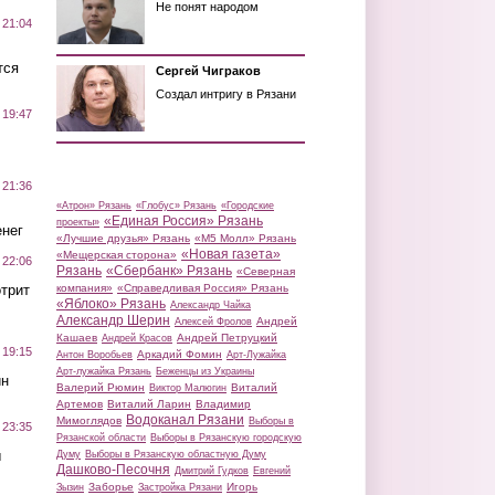
Не понят народом
 21:04
тся
Сергей Чиграков
Создал интригу в Рязани
 19:47
 21:36
«Атрон» Рязань
«Глобус» Рязань
«Городские
«Единая Россия» Рязань
проекты»
нег
«Лучшие друзья» Рязань
«М5 Молл» Рязань
«Новая газета»
«Мещерская сторона»
 22:06
Рязань
«Сбербанк» Рязань
«Северная
трит
компания»
«Справедливая Россия» Рязань
«Яблоко» Рязань
Александр Чайка
Александр Шерин
Андрей
Алексей Фролов
Кашаев
Андрей Петруцкий
Андрей Красов
 19:15
Аркадий Фомин
Антон Воробьев
Арт-Лужайка
Арт-лужайка Рязань
Беженцы из Украины
ин
Валерий Рюмин
Виталий
Виктор Малюгин
Артемов
Виталий Ларин
Владимир
Водоканал Рязани
Мимоглядов
Выборы в
 23:35
Рязанской области
Выборы в Рязанскую городскую
ы
Думу
Выборы в Рязанскую областную Думу
Дашково-Песочня
Дмитрий Гудков
Евгений
Заборье
Игорь
Зызин
Застройка Рязани