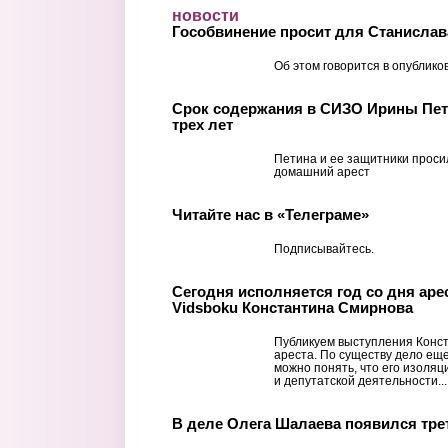
Перейти к основному содержанию
новости
Гособвинение просит для Станисла
Об этом говорится в опублик
Срок содержания в СИЗО Ирины Пет
трех лет
Петина и ее защитники проси
домашний арест
Читайте нас в «Телеграме»
Подписывайтесь.
Сегодня исполняется год со дня аре
Vidsboku Константина Смирнова
Публикуем выступления Конст
ареста. По существу дело еще
можно понять, что его изоляц
и депутатской деятельности...
В деле Олега Шалаева появился тре