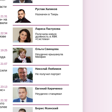
асти
Рустам Халиков
Назначен в Тверь
 21:31
а» на
авили
Лариса Пастухова
 22:34
Получила новую
мове
должность в АФК
«Система»
Ольга Свинцова
 19:25
Неудачно крышанула
вода
Минфин
 21:07
Николай Любимов
осили
Не получил портрет
 23:13
Евгений Кириченко
нс»
Неудачно станцевал
 21:32
что
более
Борис Ясинский