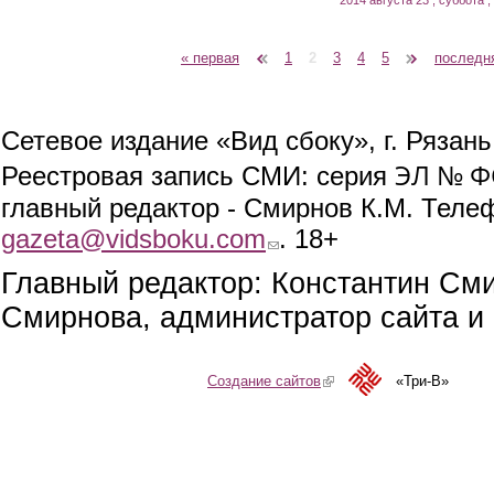
« первая
‹ предыдущая
1
2
3
4
5
следующая ›
последн
Страницы
Сетевое издание «Вид сбоку», г. Рязан
ЭЛ № ФС
Реестровая запись СМИ: серия
главный редактор - Смирнов К.М. Телефо
gazeta@vidsboku.com
(link sends e-mail)
. 18+
Главный редактор: Константин См
Смирнова, администратор сайта и 
Создание сайтов
(link is external)
«Три-В»