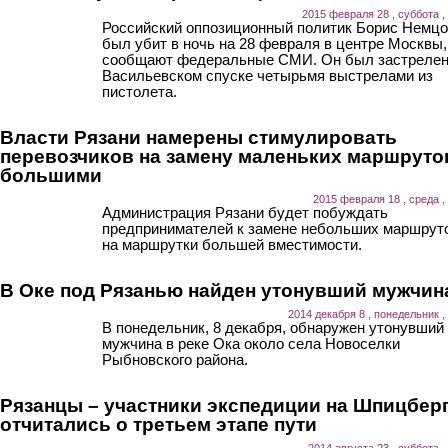
2015 февраля 28 , суббота ,
Российский оппозиционный политик Борис Немц
был убит в ночь на 28 февраля в центре Москвы,
сообщают федеральные СМИ. Он был застрелен
Васильевском спуске четырьмя выстрелами из
пистолета.
Власти Рязани намерены стимулировать
перевозчиков на замену маленьких маршруто
большими
2015 февраля 18 , среда ,
Администрация Рязани будет побуждать
предпринимателей к замене небольших маршрут
на маршрутки большей вместимости.
В Оке под Рязанью найден утонувший мужчин
2014 декабря 8 , понедельник ,
В понедельник, 8 декабря, обнаружен утонувший
мужчина в реке Ока около села Новоселки
Рыбновского района.
Рязанцы – участники экспедиции на Шпицбер
отчитались о третьем этапе пути
2014 августа 23 , суббота ,