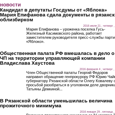
Перейти к основному содержанию
новости
Кандидат в депутаты Госдумы от «Яблока»
Мария Епифанова сдала документы в рязанс
облизбирком
2016 июля 21 , четверг ,
Мария Епифанова – уроженка поселка Гусь-
Железный Касимовского района, работает
заместителем руководителя пресс-службы парти
«Яблоко».
Общественная палата РФ вмешалась в дело о
ЧП на территории управляющей компании
Владислава Хаустова
2016 февраля 4 , четверг ,
Член Общественной палаты Георгий Федоров
направил обращение генпрокурору РФ Юрию Чай
губернатору Рязанской области Олегу Ковалеву 
просьбой разобраться в уголовном деле дворник
Татьяны Демкиной...
В Рязанской области уменьшилась величина
прожиточного минимума
2016 января 29 , пятница ,