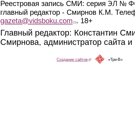
ЭЛ № ФС
Реестровая запись СМИ: серия
главный редактор - Смирнов К.М. Телефо
gazeta@vidsboku.com
(link sends e-mail)
. 18+
Главный редактор: Константин См
Смирнова, администратор сайта и 
Создание сайтов
(link is external)
«Три-В»