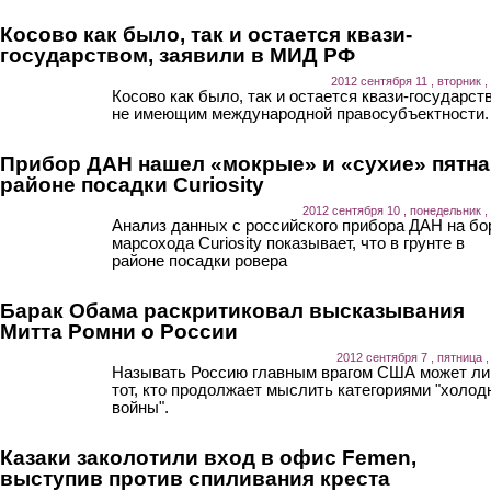
Косово как было, так и остается квази-
государством, заявили в МИД РФ
2012 сентября 11 , вторник ,
Косово как было, так и остается квази-государст
не имеющим международной правосубъектности.
Прибор ДАН нашел «мокрые» и «сухие» пятна
районе посадки Curiosity
2012 сентября 10 , понедельник ,
Анализ данных с российского прибора ДАН на бо
марсохода Curiosity показывает, что в грунте в
районе посадки ровера
Барак Обама раскритиковал высказывания
Митта Ромни о России
2012 сентября 7 , пятница ,
Называть Россию главным врагом США может л
тот, кто продолжает мыслить категориями "холод
войны".
Казаки заколотили вход в офис Femen,
выступив против спиливания креста