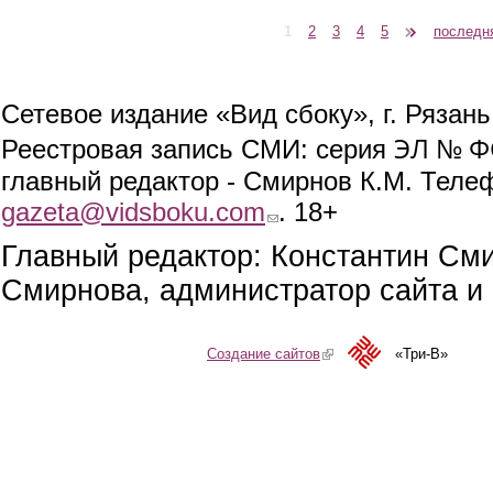
1
2
3
4
5
следующая ›
последн
Страницы
Сетевое издание «Вид сбоку», г. Рязан
ЭЛ № ФС
Реестровая запись СМИ: серия
главный редактор - Смирнов К.М. Телефо
gazeta@vidsboku.com
(link sends e-mail)
. 18+
Главный редактор: Константин См
Смирнова, администратор сайта и 
Создание сайтов
(link is external)
«Три-В»