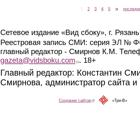
1
2
3
4
5
следующая ›
последн
Страницы
Сетевое издание «Вид сбоку», г. Рязан
ЭЛ № ФС
Реестровая запись СМИ: серия
главный редактор - Смирнов К.М. Телефо
gazeta@vidsboku.com
(link sends e-mail)
. 18+
Главный редактор: Константин См
Смирнова, администратор сайта и 
Создание сайтов
(link is external)
«Три-В»