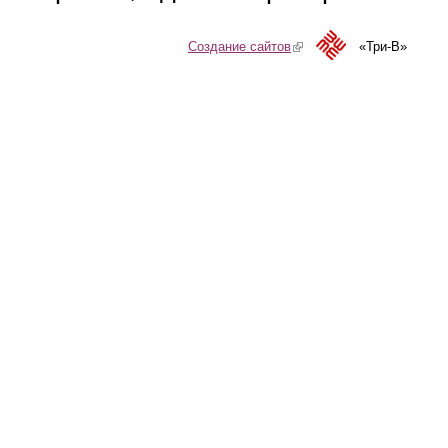
Создание сайтов
(link is external)
«Три-В»