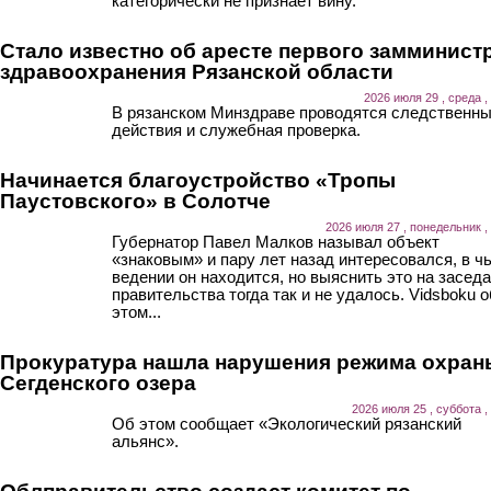
категорически не признает вину.
Стало известно об аресте первого замминист
здравоохранения Рязанской области
2026 июля 29 , среда ,
В рязанском Минздраве проводятся следственн
действия и служебная проверка.
Начинается благоустройство «Тропы
Паустовского» в Солотче
2026 июля 27 , понедельник ,
Губернатор Павел Малков называл объект
«знаковым» и пару лет назад интересовался, в ч
ведении он находится, но выяснить это на засед
правительства тогда так и не удалось. Vidsboku о
этом...
Прокуратура нашла нарушения режима охран
Сегденского озера
2026 июля 25 , суббота ,
Об этом сообщает «Экологический рязанский
альянс».