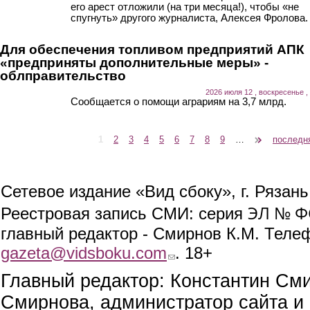
его арест отложили (на три месяца!), чтобы «не
спугнуть» другого журналиста, Алексея Фролова.
Для обеспечения топливом предприятий АПК
«предприняты дополнительные меры» -
облправительство
2026 июля 12 , воскресенье ,
Сообщается о помощи аграриям на 3,7 млрд.
1
2
3
4
5
6
7
8
9
…
следующая ›
последн
Страницы
Сетевое издание «Вид сбоку», г. Рязан
ЭЛ № ФС
Реестровая запись СМИ: серия
главный редактор - Смирнов К.М. Телефо
gazeta@vidsboku.com
(link sends e-mail)
. 18+
Главный редактор: Константин См
Смирнова, администратор сайта и 