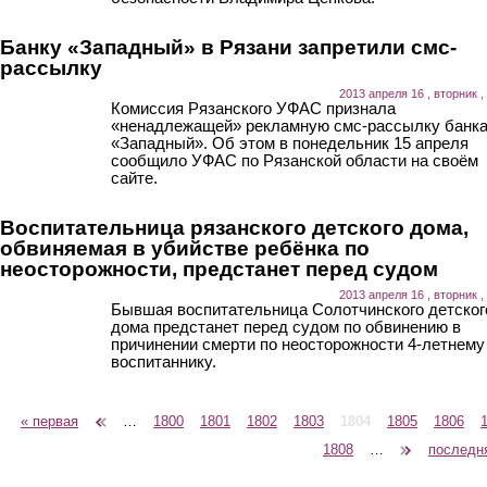
Банку «Западный» в Рязани запретили смс-
рассылку
2013 апреля 16 , вторник ,
Комиссия Рязанского УФАС признала
«ненадлежащей» рекламную смс-рассылку банк
«Западный». Об этом в понедельник 15 апреля
сообщило УФАС по Рязанской области на своём
сайте.
Воспитательница рязанского детского дома,
обвиняемая в убийстве ребёнка по
неосторожности, предстанет перед судом
2013 апреля 16 , вторник ,
Бывшая воспитательница Солотчинского детског
дома предстанет перед судом по обвинению в
причинении смерти по неосторожности 4-летнему
воспитаннику.
« первая
‹ предыдущая
…
1800
1801
1802
1803
1804
1805
1806
Страницы
1808
…
следующая ›
последн