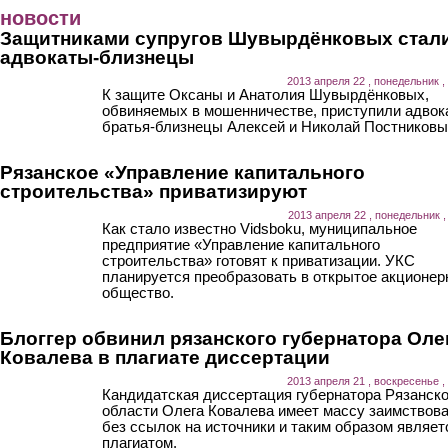
Перейти к основному содержанию
новости
Защитниками супругов Шувырдёнковых стал
адвокаты-близнецы
2013 апреля 22 , понедельник ,
К защите Оксаны и Анатолия Шувырдёнковых,
обвиняемых в мошенничестве, приступили адвок
братья-близнецы Алексей и Николай Постниковы
Рязанское «Управление капитального
строительства» приватизируют
2013 апреля 22 , понедельник ,
Как стало известно Vidsboku, муниципальное
предприятие «Управление капитального
строительства» готовят к приватизации. УКС
планируется преобразовать в открытое акционер
общество.
Блоггер обвинил рязанского губернатора Оле
Ковалева в плагиате диссертации
2013 апреля 21 , воскресенье ,
Кандидатская диссертация губернатора Рязанск
области Олега Ковалева имеет массу заимствов
без ссылок на источники и таким образом являет
плагиатом.