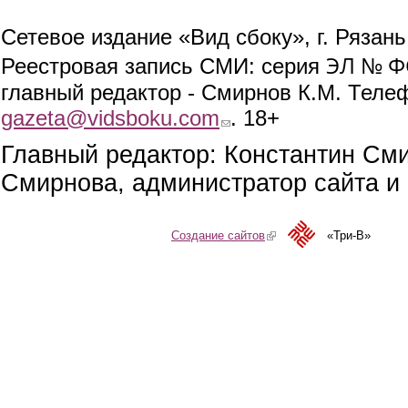
Сетевое издание «Вид сбоку», г. Рязан
ЭЛ № ФС
Реестровая запись СМИ: серия
главный редактор - Смирнов К.М. Телефо
gazeta@vidsboku.com
(link sends e-mail)
. 18+
Главный редактор: Константин См
Смирнова, администратор сайта и 
Создание сайтов
(link is external)
«Три-В»