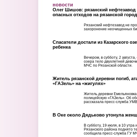
Перейти к основному содержанию
новости
Олег Шишов: рязанский нефтезавод 
опасных отходов на рязанской горо
Рязанский нефтезавод не про
захоронение неочищенных би
Спасатели достали из Казарского оз
ребенка
Вечером, в субботу, 2 августа
озера тело двухлетней девоч
МЧС по Рязанской области.
Житель рязанской деревни погиб, а
«ГАЗель» на «жигулях»
Житель деревни Емельяновка 
полицейскую «ГАЗель». Об о
рассказала пресс-служба УМВ
В Оке около Дядьково утонула жен
В субботу, 19 июля, в 10 утра
Рязанского района поднято 
сообщила пресс-служба ГУ МЧ