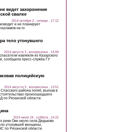
не ведет захоронение
дской свалке
2014 октября 2 , четверг , 17:12
изводит и не планирует
ошламов на го
ера тело утонувшего
2014 августа 3 , воскресенье , 14:09
, спасатели извлекли из Казарского
ки, сообщила пресс-служба ГУ
таковав полицейскую
2014 августа 3 , воскресенье , 13:51
Спасского района погиб, въехав в
бстоятельствах произошедшего
Д по Рязанской области.
щина
2014 июля 19 , суббота , 14:22
 из реки Оки около села Дядьково
тело утонувшей женщины,
С по Рязанской области.