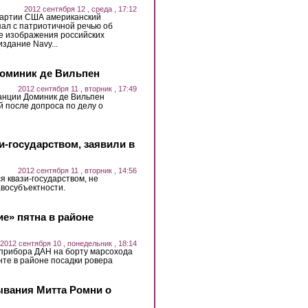
2012 сентября 12 , среда , 17:12
партии США американский
ал с патриотичной речью об
е изображения российских
здание Navy...
Доминик де Вильпен
2012 сентября 11 , вторник , 17:49
нции Доминик де Вильпен
 после допроса по делу о
зи-государством, заявили в
2012 сентября 11 , вторник , 14:56
ся квази-государством, не
восубъектности.
е» пятна в районе
2012 сентября 10 , понедельник , 18:14
 прибора ДАН на борту марсохода
рунте в районе посадки ровера
ывания Митта Ромни о