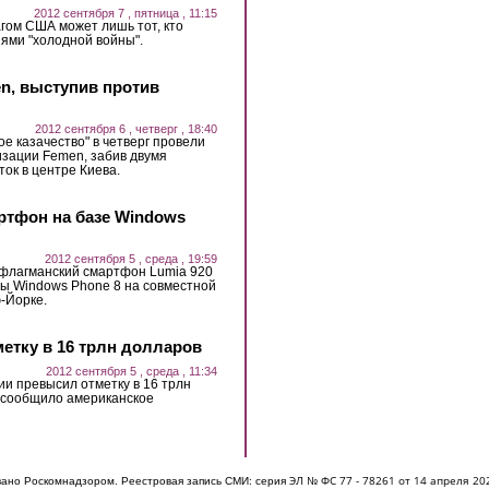
2012 сентября 7 , пятница , 11:15
гом США может лишь тот, кто
ями "холодной войны".
n, выступив против
2012 сентября 6 , четверг , 18:40
е казачество" в четверг провели
изации Femen, забив двумя
ок в центре Киева.
ртфон на базе Windows
2012 сентября 5 , среда , 19:59
 флагманский смартфон Lumia 920
ы Windows Phone 8 на совместной
ю-Йорке.
етку в 16 трлн долларов
2012 сентября 5 , среда , 11:34
ии превысил отметку в 16 трлн
к сообщило американское
ЭЛ № ФС 77 - 7826
1 от 14 апреля 20
овано Роскомнадзором. Реестровая запись СМИ: серия