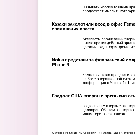
Называть Россию главным вра
продолжает мыслить категори
Казаки заколотили вход в офис Feme
спиливания креста
Активисты организации "Верно
акцию против действий орган
досками вход в офис феминист
Nokia представила флагманский сма
Phone 8
Компания Nokia представила
на базе операционной систем
конференции с Microsoft в Нь
Госдолг США впервые превысил отм
Госдолг США впервые в истор
долларов. Об этом во вторни
министерство финансов.
Сетевое издание «Вид сбоку», г. Рязань. Зарегистрир