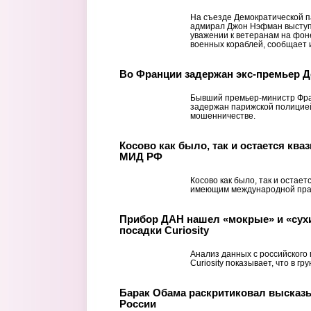
На съезде Демократической 
адмирал Джон Нэфман выступ
уважении к ветеранам на фон
военных кораблей, сообщает и
Во Франции задержан экс-премьер 
Бывший премьер-министр Фра
задержан парижской полицией
мошенничестве.
Косово как было, так и остается ква
МИД РФ
Косово как было, так и остает
имеющим международной пра
Прибор ДАН нашел «мокрые» и «сухи
посадки Curiosity
Анализ данных с российского
Curiosity показывает, что в г
Барак Обама раскритиковал высказ
России