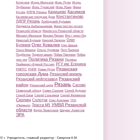
Кочетков
Игорь Морозов
Игорь
Игорь Путин
Трубицын
Игорь Туровский
Игорь Яшин
Ирина
Касимов
Канищево
КПРФ Рязань
Кусова
Константиново
Касимовская городская Дума
ЛДПР Рязань
Лыбедский бульвар
Людмила Кибальникова
Министерство печати
Рязанской области
Минлесхоз Рязанской области
Михаил Малахов
Михаил Пронин
Мост через Оку
Олег
Николай Булаев
Николай Пилюгин
Олег Ковалев
Булеков
Олег Шишов
Ольга Чуляева
Ольга Мишина
Петр Пыленок
Подбелка
Поджоги машин
Пойма Павловки
Пойма
Политика Рязани
Поляны
трех рек
РГУ им. Есенина
Праймериз «Единой России»
Рязанская
РМПТС
РНПК
Роман Путин
городская Дума
Рязанский кремль
Рязанский
Рязанский нефтезавод
Рязань
район
Сасово
Рязанский цирк
Северный обход
Семен Сазонов
Сергей Дудукин
Сергей Ежов
Сергей Сальников
Сергей Филимонов
Скопин
Солотча
Спас-Клепики
ТРЦ
УМВД Рязанской
Трасса М5
«Премьер»
области
Шаукат Ахметов
Федор Провоторов
ЭРА
20 г.
Учредитель, главный редактор - Смирнов К.М.