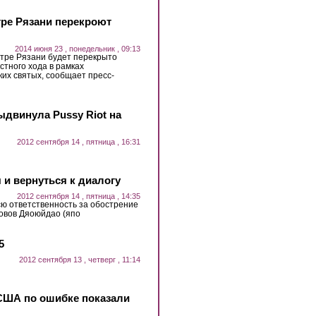
нтре Рязани перекроют
2014 июня 23 , понедельник , 09:13
нтре Рязани будет перекрыто
стного хода в рамках
их святых, сообщает пресс-
ыдвинула Pussy Riot на
2012 сентября 14 , пятница , 16:31
 и вернуться к диалогу
2012 сентября 14 , пятница , 14:35
сю ответственность за обострение
ровов Дяоюйдао (япо
5
2012 сентября 13 , четверг , 11:14
США по ошибке показали