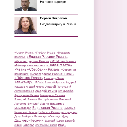
Не понят народом
Сергей Чиграков
Создал интригу в Рязани
«Атрон» Рязань
«Глобус» Рязань
«Городские
«Единая Россия» Рязань
проекты»
«Лучшие друзья» Рязань
«М5 Молл» Рязань
«Новая газета»
«Мещерская сторона»
Рязань
«Сбербанк» Рязань
«Северная
компания»
«Справедливая Россия» Рязань
«Яблоко» Рязань
Александр Чайка
Александр Шерин
Андрей
Алексей Фролов
Кашаев
Андрей Петруцкий
Андрей Красов
Аркадий Фомин
Антон Воробьев
Арт-Лужайка
Арт-лужайка Рязань
Беженцы из Украины
Валерий Рюмин
Виталий
Виктор Малюгин
Артемов
Виталий Ларин
Владимир
Водоканал Рязани
Мимоглядов
Выборы в
Рязанской области
Выборы в Рязанскую городскую
Думу
Выборы в Рязанскую областную Думу
Дашково-Песочня
Дмитрий Гудков
Евгений
Заборье
Игорь
Зызин
Застройка Рязани