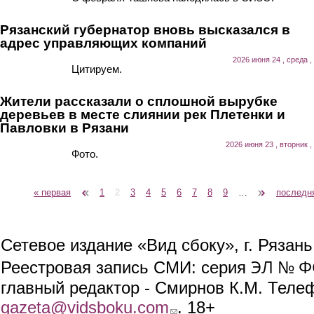
Рязанский губернатор вновь высказался в
адрес управляющих компаний
2026 июня 24 , среда ,
Цитируем.
Жители рассказали о сплошной вырубке
деревьев в месте слиянии рек Плетенки и
Павловки в Рязани
2026 июня 23 , вторник ,
Фото.
« первая
‹ предыдущая
1
2
3
4
5
6
7
8
9
…
следующая ›
последн
Страницы
Сетевое издание «Вид сбоку», г. Рязан
ЭЛ № ФС
Реестровая запись СМИ: серия
главный редактор - Смирнов К.М. Телефо
gazeta@vidsboku.com
(link sends e-mail)
. 18+