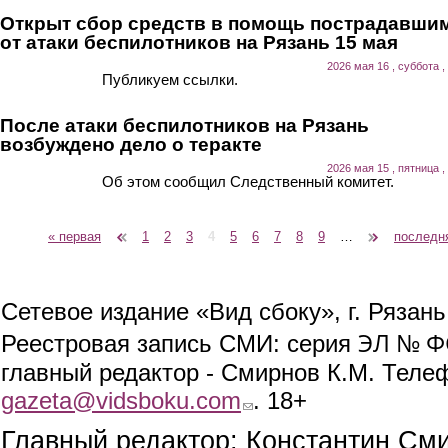
Открыт сбор средств в помощь пострадавши
от атаки беспилотников на Рязань 15 мая
2026 мая 16 , суббота ,
Публикуем ссылки.
После атаки беспилотников на Рязань
возбуждено дело о теракте
2026 мая 15 , пятница ,
Об этом сообщил Следственный комитет.
« первая
‹ предыдущая
1
2
3
4
5
6
7
8
9
…
следующая ›
последн
Страницы
Сетевое издание «Вид сбоку», г. Рязан
ЭЛ № ФС
Реестровая запись СМИ: серия
главный редактор - Смирнов К.М. Телефо
gazeta@vidsboku.com
(link sends e-mail)
. 18+
Главный редактор: Константин См