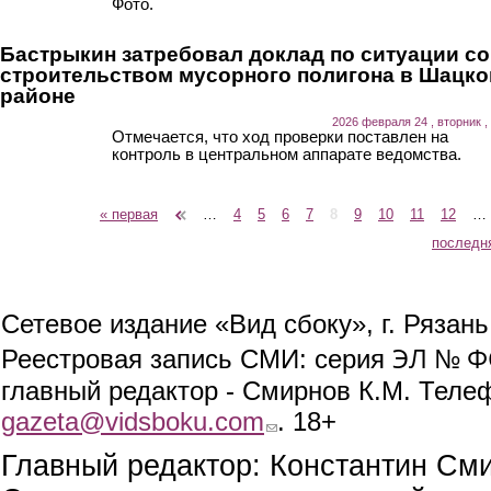
Фото.
Бастрыкин затребовал доклад по ситуации со
строительством мусорного полигона в Шацк
районе
2026 февраля 24 , вторник ,
Отмечается, что ход проверки поставлен на
контроль в центральном аппарате ведомства.
« первая
‹ предыдущая
…
4
5
6
7
8
9
10
11
12
…
Страницы
последн
Сетевое издание «Вид сбоку», г. Рязан
ЭЛ № ФС
Реестровая запись СМИ: серия
главный редактор - Смирнов К.М. Телефо
gazeta@vidsboku.com
(link sends e-mail)
. 18+
Главный редактор: Константин См