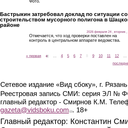
Фото.
Бастрыкин затребовал доклад по ситуации со
строительством мусорного полигона в Шацк
районе
2026 февраля 24 , вторник ,
Отмечается, что ход проверки поставлен на
контроль в центральном аппарате ведомства.
« первая
‹ предыдущая
…
4
5
6
7
8
9
10
11
12
…
Страницы
последн
Сетевое издание «Вид сбоку», г. Рязан
ЭЛ № ФС
Реестровая запись СМИ: серия
главный редактор - Смирнов К.М. Телефо
gazeta@vidsboku.com
(link sends e-mail)
. 18+
Главный редактор: Константин См