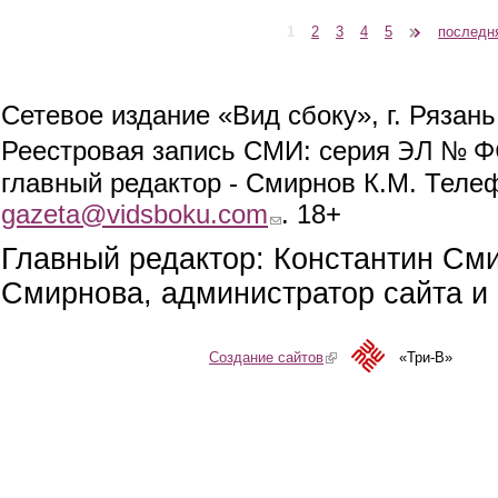
1
2
3
4
5
следующая ›
последн
Страницы
Сетевое издание «Вид сбоку», г. Рязан
ЭЛ № ФС
Реестровая запись СМИ: серия
главный редактор - Смирнов К.М. Телефо
gazeta@vidsboku.com
(link sends e-mail)
. 18+
Главный редактор: Константин См
Смирнова, администратор сайта и 
Создание сайтов
(link is external)
«Три-В»