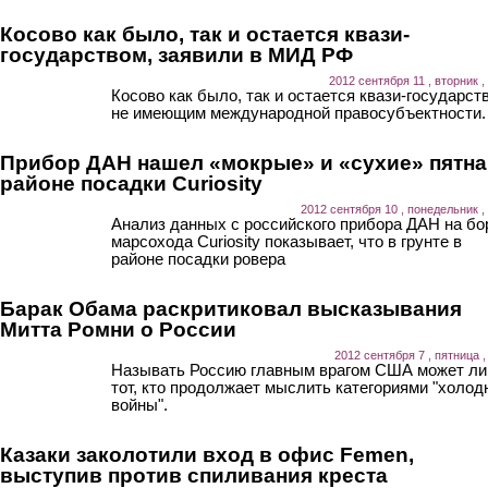
Косово как было, так и остается квази-
государством, заявили в МИД РФ
2012 сентября 11 , вторник ,
Косово как было, так и остается квази-государст
не имеющим международной правосубъектности.
Прибор ДАН нашел «мокрые» и «сухие» пятна
районе посадки Curiosity
2012 сентября 10 , понедельник ,
Анализ данных с российского прибора ДАН на бо
марсохода Curiosity показывает, что в грунте в
районе посадки ровера
Барак Обама раскритиковал высказывания
Митта Ромни о России
2012 сентября 7 , пятница ,
Называть Россию главным врагом США может л
тот, кто продолжает мыслить категориями "холод
войны".
Казаки заколотили вход в офис Femen,
выступив против спиливания креста