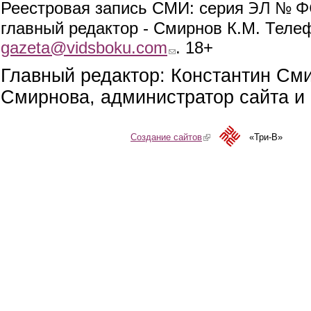
ЭЛ № ФС
Реестровая запись СМИ: серия
главный редактор - Смирнов К.М. Телефо
gazeta@vidsboku.com
(link sends e-mail)
. 18+
Главный редактор: Константин См
Смирнова, администратор сайта и 
Создание сайтов
(link is external)
«Три-В»