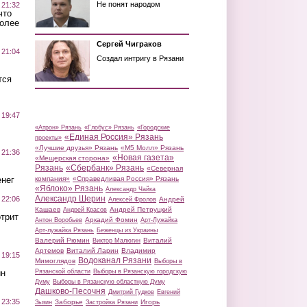
Не понят народом
 21:32
что
более
Сергей Чиграков
 21:04
Создал интригу в Рязани
тся
 19:47
«Атрон» Рязань
«Глобус» Рязань
«Городские
«Единая Россия» Рязань
проекты»
«Лучшие друзья» Рязань
«М5 Молл» Рязань
 21:36
«Новая газета»
«Мещерская сторона»
Рязань
«Сбербанк» Рязань
«Северная
нег
компания»
«Справедливая Россия» Рязань
«Яблоко» Рязань
Александр Чайка
Александр Шерин
 22:06
Андрей
Алексей Фролов
Кашаев
Андрей Петруцкий
Андрей Красов
трит
Аркадий Фомин
Антон Воробьев
Арт-Лужайка
Арт-лужайка Рязань
Беженцы из Украины
Валерий Рюмин
Виталий
Виктор Малюгин
Артемов
Виталий Ларин
Владимир
 19:15
Водоканал Рязани
Мимоглядов
Выборы в
ин
Рязанской области
Выборы в Рязанскую городскую
Думу
Выборы в Рязанскую областную Думу
Дашково-Песочня
Дмитрий Гудков
Евгений
 23:35
Заборье
Игорь
Зызин
Застройка Рязани