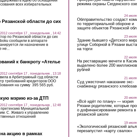
оддерживать идею об оснащении
режима охраны Сегденского озе
осования всех избирательных
24 июля
Облправительство создаст ком
Рязанской области до сих
по территориальной обороне и
защите объектов Рязанской обл
2012 сентября 17 , понедельник , 14:42
23 июля
ор по Рязанской области до сих
Здание бывшего «Детского мир
sboku сообщили в аппарате
улице Соборной в Рязани выст
анируется ли назначение в
на торги
 не...
22 июля
На реставрацию мечети в Каси
ований к банкроту «Ателье
выделено более 200 миллионов
рублей
2012 сентября 17 , понедельник , 13:18
вила в Арбитражный суд области
21 июля
стр требований кредиторов ООО
Суд ужесточил наказание экс-
бования на сумму 395 565 руб.
снабженцу рязанского хлебоза
скую мэрию из-за ДТП
20 июля
«Всё идёт по плану» — мэрия
2012 сентября 17 , понедельник , 12:48
Рязани родителям, которые пр
 претензию Муниципальной
о дофинансировании ремонта в
им. С. Живаго к управлению
рязанской школе
ственных отношений
19 июля
«Экологический рязанский алья
перезапустил «карту свалок»
на акцию в рамках