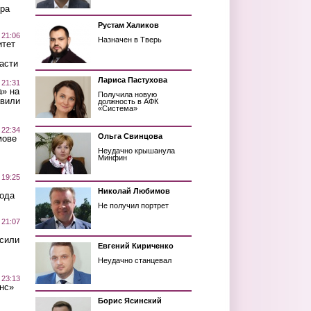
ра
Рустам Халиков
 21:06
Назначен в Тверь
итет
асти
Лариса Пастухова
 21:31
а» на
Получила новую
авили
должность в АФК
«Система»
 22:34
Ольга Свинцова
мове
Неудачно крышанула
Минфин
 19:25
Николай Любимов
вода
Не получил портрет
 21:07
осили
Евгений Кириченко
Неудачно станцевал
 23:13
нс»
Борис Ясинский