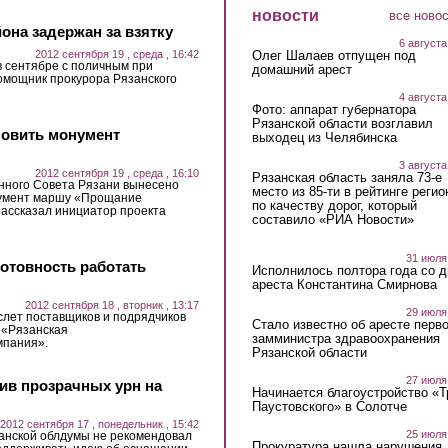
новости
все ново
она задержан за взятку
6 августа
2012 сентября 19 , среда , 16:42
Олег Шалаев отпущен под
 в сентябре с поличным при
домашний арест
омощник прокурора Рязанского
4 августа
Фото: аппарат губернатора
Рязанской области возглавил
новить монумент
выходец из Челябинска
3 августа
2012 сентября 19 , среда , 16:10
Рязанская область заняла 73-е
нного Совета Рязани вынесено
место из 85-ти в рейтинге регио
нумент маршу «Прощание
по качеству дорог, который
рассказал инициатор проекта
составило «РИА Новости»
31 июля
отовность работать
Исполнилось полтора года со д
ареста Константина Смирнова
2012 сентября 18 , вторник , 13:17
29 июля
слет поставщиков и подрядчиков
Стало известно об аресте перво
 «Рязанская
замминистра здравоохранения
пания».
Рязанской области
27 июля
ив прозрачных урн на
Начинается благоустройство «
Паустовского» в Солотче
2012 сентября 17 , понедельник , 15:42
25 июля
занской облдумы не рекомендовал
Прокуратура нашла нарушения