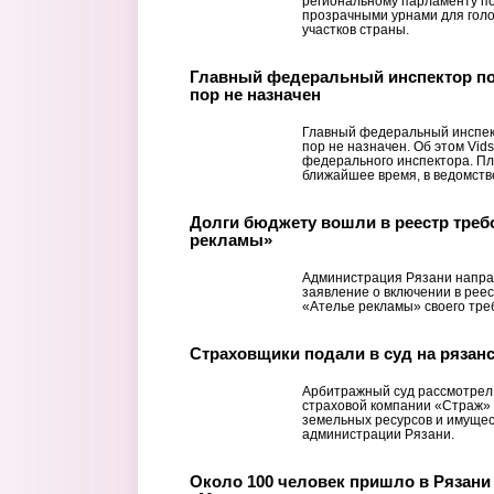
региональному парламенту п
прозрачными урнами для гол
участков страны.
Главный федеральный инспектор по 
пор не назначен
Главный федеральный инспект
пор не назначен. Об этом Vid
федерального инспектора. Пл
ближайшее время, в ведомстве
Долги бюджету вошли в реестр треб
рекламы»
Администрация Рязани напра
заявление о включении в рее
«Ателье рекламы» своего тре
Страховщики подали в суд на рязан
Арбитражный суд рассмотрел
страховой компании «Страж» 
земельных ресурсов и имуще
администрации Рязани.
Около 100 человек пришло в Рязани 