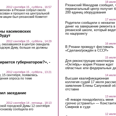
18 июля
Рязанский Минздрав сообщил, 
2012 сентября 15 , суббота , 16:57
перинатальный центр получит 
ионов» в Рязани собрал около
200 единиц оборудования
ласован и прошел на центральной
м акции был рязанский Комитет
17 июля
Родители сообщили о нехватке
денег на завершение ремонта в
рязанской школе, который веде
ны касимовских
по нацпроекту
будут
2012 сентября 15 , суббота , 14:29
16 июля
, оказавшиеся в центре скандала
В Рязани проведут фестиваль
родскую Думу, больше не должны
«Сделано/рождён в СССР»
15 июля
Для реконструкции кинотеатра
бирается губернатором?», -
«Октябрь» мэрия Рязани ждет
областных или федеральных де
2012 сентября 15 , суббота , 13:21
у, 15 сентября, появились
14 июля
Высшая квалификационная
дения опроса по теме
коллегия судей 17 июля рассмо
заявление Елены Сапуновой об
отставке
нил заседание
13 июля
«В январе понадобилось меня
срочно устранить» — Констант
2012 сентября 14 , пятница , 18:13
ской городской Думы 12 сентября
Смирнов в суде
еснакову сообщила его
12 июля