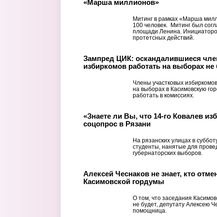
«Марша миллионов»
Митинг в рамках «Марша милл
100 человек. Митинг был сог
площади Ленина. Инициаторо
протетсных действий.
Зампред ЦИК: оскандалившиеся чле
избиркомов работать на выборах не 
Члены участковых избиркомов
на выборах в Касимовскую го
работать в комиссиях.
«Знаете ли Вы, что 14-го Ковалев из
соцопрос в Рязани
На рязанских улицах в суббот
студенты, нанятые для прове
губернаторских выборов.
Алексей Чеснаков не знает, кто отме
Касимовской гордумы
О том, что заседания Касимов
не будет, депутату Алексею Ч
помощница.