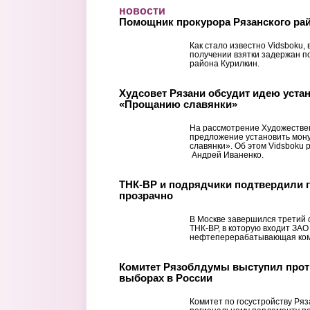
Перейти к основному содержанию
новости
Помощник прокурора Рязанского рай
Как стало известно Vidsboku,
получении взятки задержан п
района Курилкин.
Худсовет Рязани обсудит идею уста
«Прощанию славянки»
На рассмотрение Художестве
предложение установить мо
славянки». Об этом Vidsboku 
Андрей Иваненко.
ТНК-ВР и подрядчики подтвердили г
прозрачно
В Москве завершился третий 
ТНК-BP, в которую входит ЗАО
нефтеперерабатывающая ком
Комитет Рязоблдумы выступил прот
выборах в России
Комитет по госустройству Ря