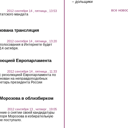
– дольщики
все ново
2012 сентября 14 , пятница , 13:53
татского мандата
зована трансляция
2012 сентября 14 , пятница , 13:20
голосования в Интернете будет
14 октября.
олюцией Европарламента
2012 сентября 14 , пятница , 11:33
 с резолюцией Европарламента по
основан на неправдоподобных
ретарь президента России
 Морозова в облизбирком
2012 сентября 13 , четверг , 19:05
ение о снятии своей кандидатуры
Игоря Морозова в избирательную
не поступало.