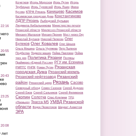
Кочетков
Игорь Морозов
Игорь
Игорь Путин
ы
Трубицын
Игорь Туровский
Игорь Яшин
Ирина
Касимов
Канищево
КПРФ Рязань
Кусова
Константиново
Касимовская городская Дума
ЛДПР Рязань
Лыбедский бульвар
Людмила Кибальникова
 22:16
Министерство печати
Рязанской области
Минлесхоз Рязанской области
тнего
Михаил Малахов
Михаил Пронин
Мост через Оку
м
Олег
Николай Булаев
Николай Пилюгин
Олег Ковалев
Булеков
Олег Шишов
Ольга Чуляева
Ольга Мишина
Петр Пыленок
 20:55
Подбелка
Поджоги машин
Пойма Павловки
Пойма
ния
Политика Рязани
Поляны
трех рек
РГУ им. Есенина
трен
Праймериз «Единой России»
Рязанская
РМПТС
РНПК
Роман Путин
городская Дума
Рязанский кремль
 20:43
Рязанский
Рязанский нефтезавод
ке
Рязань
район
Сасово
Рязанский цирк
оево
Северный обход
Семен Сазонов
Сергей Дудукин
Сергей Ежов
Сергей Сальников
Сергей Филимонов
 23:25
Скопин
Солотча
Спас-Клепики
ТРЦ
ы
УМВД Рязанской
Трасса М5
«Премьер»
и
области
Шаукат Ахметов
Федор Провоторов
июня
ЭРА
 20:08
 лет