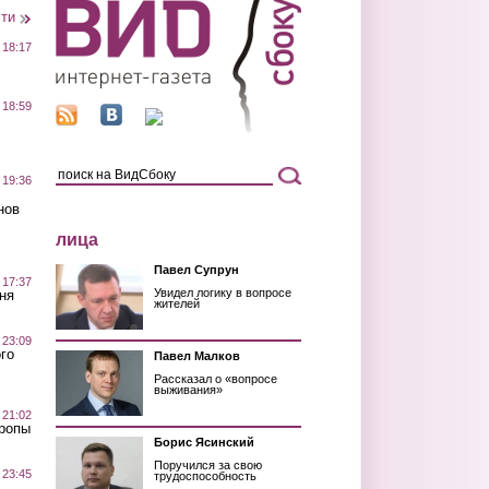
сти
 18:17
 18:59
 19:36
нов
лица
Павел Супрун
 17:37
Увидел логику в вопросе
ня
жителей
 23:09
го
Павел Малков
Рассказал о «вопросе
выживания»
 21:02
Тропы
Борис Ясинский
Поручился за свою
 23:45
трудоспособность