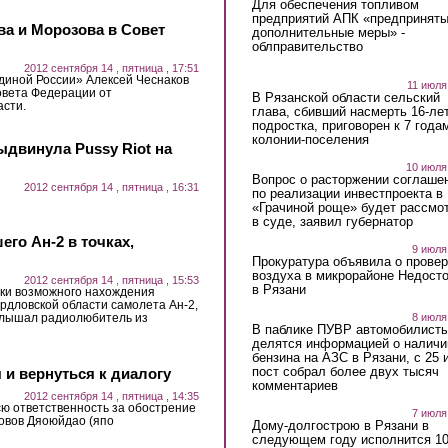
Для обеспечения топливом
предприятий АПК «предпринят
ва и Морозова в Совет
дополнительные меры» -
облправительство
2012 сентября 14 , пятница , 17:51
диной России» Алексей Чеснаков
11 июля
овета Федерации от
В Рязанской области сельский
асти.
глава, сбивший насмерть 16-ле
подростка, приговорен к 7 года
колонии-поселения
ыдвинула Pussy Riot на
10 июля
Вопрос о расторжении соглаше
2012 сентября 14 , пятница , 16:31
по реализации инвестпроекта в
«Грачиной роще» будет рассмо
в суде, заявил губернатор
го Ан-2 в точках,
9 июля
Прокуратура объявила о провер
воздуха в микрорайоне Недост
2012 сентября 14 , пятница , 15:53
в Рязани
чки возможного нахождения
рдловской области самолета Ан-2,
8 июля
слышал радиолюбитель из
В паблике ПУВР автомобилист
делятся информацией о наличи
бензина на АЗС в Рязани, с 25 
пост собрал более двух тысяч
 и вернуться к диалогу
комментариев
2012 сентября 14 , пятница , 14:35
сю ответственность за обострение
7 июля
ровов Дяоюйдао (япо
Дому-долгострою в Рязани в
следующем году исполнится 10