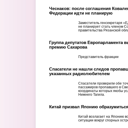
Чеснаков: после соглашения Ковале
Федерации идти не планирую
Заместитель генсекретаря «Е
не планирует стать членом С
правительства Рязанской обл
Группа депутатов Европарламента в
премию Сахарова
Представитель фракции
Спасатели не нашли следов пропавше
указанных радиолюбителем
Спасатели проверили обе то
пассажиров пропавшего в Све
координаты которых якобы у
Нижнего Тагила.
Китай призвал Японию образумиться
Китай возлагает на Японию в
ситуации вокруг спорных ост