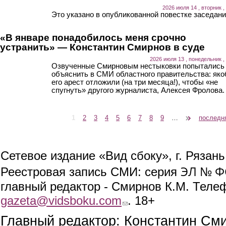
2026 июля 14 , вторник ,
Это указано в опубликованной повестке заседани
«В январе понадобилось меня срочно
устранить» — Константин Смирнов в суде
2026 июля 13 , понедельник ,
Озвученные Смирновым нестыковки попытались
объяснить в СМИ областного правительства: як
его арест отложили (на три месяца!), чтобы «не
спугнуть» другого журналиста, Алексея Фролова.
1
2
3
4
5
6
7
8
9
…
следующая ›
последн
Страницы
Сетевое издание «Вид сбоку», г. Рязан
ЭЛ № ФС
Реестровая запись СМИ: серия
главный редактор - Смирнов К.М. Телефо
gazeta@vidsboku.com
(link sends e-mail)
. 18+
Главный редактор: Константин См