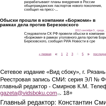
разрабатывают планы внедрения в России
общегражданских паспортов нового поколения,
сообщил на пресс-...
Обыски прошли в компании «Боржоми» в
рамках дела против Березовского
2012 сентября 5 , среда ,
Следователи СК РФ провели обыски в компании
«Боржоми» в рамках уголовного дела против Бор
Березовского, сообщил РИА Новости в сре
« первая
‹ предыдущая
1
2
3
4
5
следующая ›
последн
Страницы
Сетевое издание «Вид сбоку», г. Рязан
ЭЛ № ФС
Реестровая запись СМИ: серия
главный редактор - Смирнов К.М. Телефо
gazeta@vidsboku.com
(link sends e-mail)
. 18+
Главный редактор: Константин См