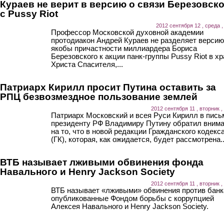
Кураев не верит в версию о связи Березовск
с Pussy Riot
2012 сентября 12 , среда ,
Профессор Московской духовной академии
протодиакон Андрей Кураев не разделяет версию
якобы причастности миллиардера Бориса
Березовского к акции панк-группы Pussy Riot в х
Христа Спасителя,...
Патриарх Кирилл просит Путина оставить за
РПЦ безвозмездное пользование землей
2012 сентября 11 , вторник ,
Патриарх Московский и всея Руси Кирилл в пись
президенту РФ Владимиру Путину обратил вним
на то, что в новой редакции Гражданского кодекс
(ГК), которая, как ожидается, будет рассмотрена..
ВТБ называет лживыми обвинения фонда
Навального и Henry Jackson Society
2012 сентября 11 , вторник ,
ВТБ называет «лживыми» обвинения против банк
опубликованные Фондом борьбы с коррупцией
Алексея Навального и Henry Jackson Society.