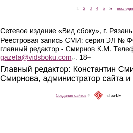
1
2
3
4
5
следующая ›
последн
Страницы
Сетевое издание «Вид сбоку», г. Рязан
ЭЛ № ФС
Реестровая запись СМИ: серия
главный редактор - Смирнов К.М. Телефо
gazeta@vidsboku.com
(link sends e-mail)
. 18+
Главный редактор: Константин См
Смирнова, администратор сайта и 
Создание сайтов
(link is external)
«Три-В»