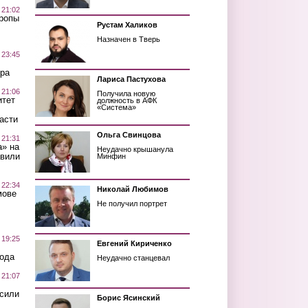
 21:02
Тропы
Рустам Халиков
Назначен в Тверь
 23:45
ра
Лариса Пастухова
 21:06
Получила новую
итет
должность в АФК
«Система»
асти
Ольга Свинцова
 21:31
а» на
Неудачно крышанула
авили
Минфин
 22:34
Николай Любимов
мове
Не получил портрет
 19:25
Евгений Кириченко
вода
Неудачно станцевал
 21:07
осили
Борис Ясинский