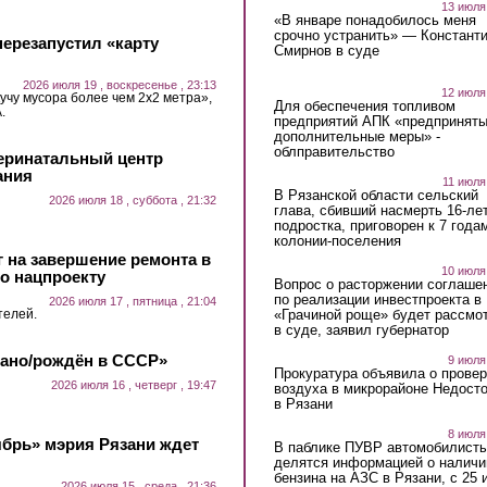
13 июля
«В январе понадобилось меня
срочно устранить» — Констант
ерезапустил «карту
Смирнов в суде
2026 июля 19 , воскресенье , 23:13
12 июля
учу мусора более чем 2х2 метра»,
Для обеспечения топливом
.
предприятий АПК «предпринят
дополнительные меры» -
облправительство
еринатальный центр
ания
11 июля
В Рязанской области сельский
2026 июля 18 , суббота , 21:32
глава, сбивший насмерть 16-ле
подростка, приговорен к 7 года
колонии-поселения
 на завершение ремонта в
10 июля
о нацпроекту
Вопрос о расторжении соглаше
по реализации инвестпроекта в
2026 июля 17 , пятница , 21:04
«Грачиной роще» будет рассмо
телей.
в суде, заявил губернатор
лано/рождён в СССР»
9 июля
Прокуратура объявила о провер
2026 июля 16 , четверг , 19:47
воздуха в микрорайоне Недост
в Рязани
8 июля
ябрь» мэрия Рязани ждет
В паблике ПУВР автомобилист
делятся информацией о наличи
бензина на АЗС в Рязани, с 25 
2026 июля 15 , среда , 21:36