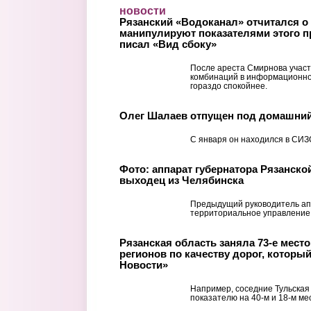
Перейти к основному содержанию
новости
Рязанский «Водоканал» отчитался о 
манипулируют показателями этого пр
писал «Вид сбоку»
После ареста Смирнова учас
комбинаций в информационном
гораздо спокойнее.
Олег Шалаев отпущен под домашний
С января он находился в СИЗ
Фото: аппарат губернатора Рязанско
выходец из Челябинска
Предыдущий руководитель ап
территориальное управление
Рязанская область заняла 73-е место 
регионов по качеству дорог, которы
Новости»
Например, соседние Тульская
показателю на 40-м и 18-м ме