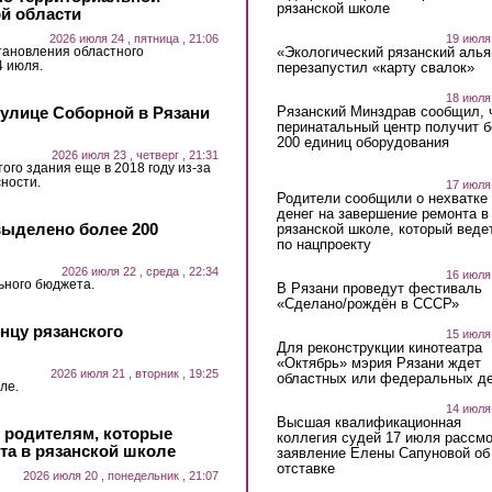
рязанской школе
ой области
2026 июля 24 , пятница , 21:06
19 июля
тановления областного
«Экологический рязанский алья
4 июля.
перезапустил «карту свалок»
18 июля
 улице Соборной в Рязани
Рязанский Минздрав сообщил, 
перинатальный центр получит 
200 единиц оборудования
2026 июля 23 , четверг , 21:31
ого здания еще в 2018 году из-за
ности.
17 июля
Родители сообщили о нехватке
денег на завершение ремонта в
выделено более 200
рязанской школе, который веде
по нацпроекту
2026 июля 22 , среда , 22:34
16 июля
ьного бюджета.
В Рязани проведут фестиваль
«Сделано/рождён в СССР»
нцу рязанского
15 июля
Для реконструкции кинотеатра
«Октябрь» мэрия Рязани ждет
2026 июля 21 , вторник , 19:25
областных или федеральных де
ле.
14 июля
Высшая квалификационная
и родителям, которые
коллегия судей 17 июля рассмо
та в рязанской школе
заявление Елены Сапуновой об
отставке
2026 июля 20 , понедельник , 21:07