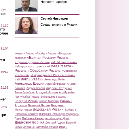
Не понят народом
 23:13
нс»
Сергей Чиграков
Создал интригу в Рязани
 21:32
что
более
 21:04
«Атрон» Рязань
«Глобус» Рязань
«Городские
«Единая Россия» Рязань
проекты»
тся
«Лучшие друзья» Рязань
«М5 Молл» Рязань
«Новая газета»
«Мещерская сторона»
Рязань
«Сбербанк» Рязань
«Северная
 19:47
компания»
«Справедливая Россия» Рязань
«Яблоко» Рязань
Александр Чайка
Александр Шерин
Андрей
Алексей Фролов
 21:36
Кашаев
Андрей Петруцкий
Андрей Красов
Аркадий Фомин
Антон Воробьев
Арт-Лужайка
Арт-лужайка Рязань
Беженцы из Украины
нег
Валерий Рюмин
Виталий
Виктор Малюгин
Артемов
Виталий Ларин
Владимир
 22:06
Водоканал Рязани
Мимоглядов
Выборы в
трит
Рязанской области
Выборы в Рязанскую городскую
Думу
Выборы в Рязанскую областную Думу
Дашково-Песочня
Дмитрий Гудков
Евгений
Заборье
Игорь
Зызин
Застройка Рязани