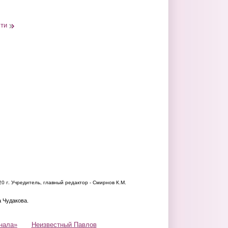
сти
20 г.
Учредитель, главный редактор - Смирнов К.М.
а Чудакова.
нала»
Неизвестный Павлов