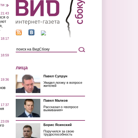
сти
 21:43
лся о
уют
я,
»
 18:17
 18:59
лица
Павел Супрун
 19:36
Увидел логику в вопросе
жителей
нов
Павел Малков
 17:37
Рассказал о «вопросе
ня
выживания»
 23:09
го
Борис Ясинский
Поручился за свою
трудоспособность