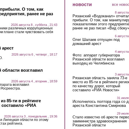
новости
все ново
прибыли. О том, как
8 августа
едприятия, ранее не раз
Рязанский «Водоканал» отчита
прибыли. О том, как манипулир
показателями этого предприяти
2026 августа 8 , суббота , 21:43
ранее не раз писал «Вид сбоку
тники различных коррупционных
 плане стали чувствовать себя
6 августа
Олег Шалаев отпущен под
домашний арест
 арест
4 августа
2026 августа 6 , четверг , 18:17
Фото: аппарат губернатора
О.
Рязанской области возглавил
выходец из Челябинска
й области возглавил
3 августа
Рязанская область заняла 73-е
2026 августа 4 , вторник , 18:59
место из 85-ти в рейтинге регио
парата возглавил
по качеству дорог, который
 Росреестра.
составило «РИА Новости»
31 июля
из 85-ти в рейтинге
Исполнилось полтора года со д
й составило «РИА
ареста Константина Смирнова
29 июля
2026 августа 3 , понедельник , 19:36
Стало известно об аресте перво
 и Липецкая области по этому
замминистра здравоохранения
стах рейтинга.
Рязанской области