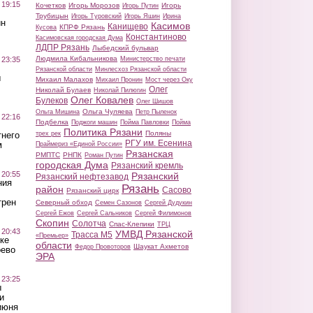
 19:15
Кочетков
Игорь Морозов
Игорь
Игорь Путин
Трубицын
Игорь Туровский
Игорь Яшин
Ирина
ин
Касимов
Канищево
КПРФ Рязань
Кусова
Константиново
Касимовская городская Дума
ЛДПР Рязань
Лыбедский бульвар
Людмила Кибальникова
 23:35
Министерство печати
Рязанской области
Минлесхоз Рязанской области
ы
Михаил Малахов
Михаил Пронин
Мост через Оку
Олег
Николай Булаев
Николай Пилюгин
Олег Ковалев
Булеков
Олег Шишов
Ольга Чуляева
Ольга Мишина
Петр Пыленок
 22:16
Подбелка
Поджоги машин
Пойма Павловки
Пойма
Политика Рязани
Поляны
тнего
трех рек
РГУ им. Есенина
м
Праймериз «Единой России»
Рязанская
РМПТС
РНПК
Роман Путин
городская Дума
Рязанский кремль
 20:55
Рязанский
Рязанский нефтезавод
ния
Рязань
район
Сасово
Рязанский цирк
трен
Северный обход
Семен Сазонов
Сергей Дудукин
Сергей Ежов
Сергей Сальников
Сергей Филимонов
Скопин
Солотча
Спас-Клепики
ТРЦ
 20:43
УМВД Рязанской
Трасса М5
«Премьер»
ке
области
Шаукат Ахметов
Федор Провоторов
оево
ЭРА
 23:25
ы
и
июня