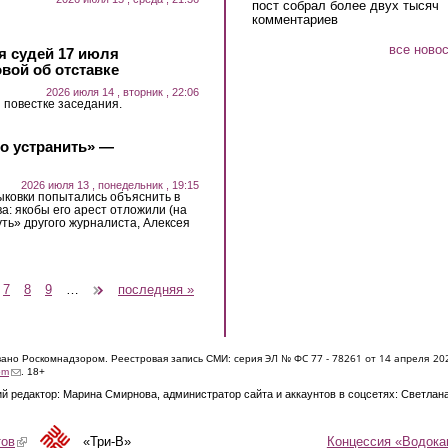
пост собрал более двух тысяч
комментариев
все ново
 судей 17 июля
вой об отставке
2026 июля 14 , вторник , 22:06
 повестке заседания.
о устранить» —
2026 июля 13 , понедельник , 19:15
ковки попытались объяснить в
а: якобы его арест отложили (на
уть» другого журналиста, Алексея
7
8
9
…
следующая ›
последняя »
ЭЛ № ФС 77 - 7826
1 от 14 апреля 20
овано Роскомнадзором. Реестровая запись СМИ: серия
(link sends e-mail)
om
. 18+
й редактор: Марина Смирнова, администратор сайта и аккаунтов в соцсетях: Светлан
Концессия «Водока
тов
(link is external)
«Три-В»