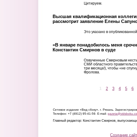
Цитируем.
Высшая квалификационная коллегия
рассмотрит заявление Елены Сапуно
Это указано в опубликованной
«В январе понадобилось меня срочн
Константин Смирнов в суде
Озвученные Смирновым несты
СМИ областного правительств
три месяца!), чтобы «не спугн
Фролова.
1
2
3
4
5
6
Страницы
Сетевое издание «Вид сбоку», г. Рязань. Зарегистрир
Телефон: +7 (4912) 95-41-59. E-mail:
gazeta@vidsboku.c
Главный редактор: Константин Смирнов, выпускающи
Создание сай