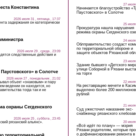
27 июля
еста Константина
Начинается благоустройство «
Паустовского» в Солотче
2026 июля 31 , пятница , 17:37
ента задержания он категорически
25 июля
Прокуратура нашла нарушения
режима охраны Сегденского озе
амминистра
24 июля
Облправительство создаст ком
по территориальной обороне и
2026 июля 29 , среда , 23:09
защите объектов Рязанской обл
дятся следственные действия и
23 июля
Здание бывшего «Детского мир
улице Соборной в Рязани выст
 Паустовского» в Солотче
на торги
2026 июля 27 , понедельник , 21:02
22 июля
ывал объект «знаковым» и пару
На реставрацию мечети в Каси
ьем ведении он находится, но
выделено более 200 миллионов
авительства тогда так и не
рублей
21 июля
ма охраны Сегденского
Суд ужесточил наказание экс-
снабженцу рязанского хлебоза
2026 июля 25 , суббота , 23:45
ский рязанский альянс».
20 июля
«Всё идёт по плану» — мэрия
Рязани родителям, которые пр
о дофинансировании ремонта в
по территориальной