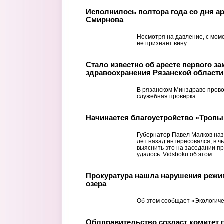
Исполнилось полтора года со дня ар
Смирнова
Несмотря на давление, с мом
не признает вину.
Стало известно об аресте первого з
здравоохранения Рязанской области
В рязанском Минздраве прово
служебная проверка.
Начинается благоустройство «Тропы
Губернатор Павел Малков наз
лет назад интересовался, в ч
выяснить это на заседании пр
удалось. Vidsboku об этом...
Прокуратура нашла нарушения режи
озера
Об этом сообщает «Экологиче
Облправительство создаст комитет 