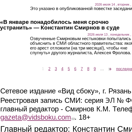
2026 июля 14 , вторник ,
Это указано в опубликованной повестке заседани
«В январе понадобилось меня срочно
устранить» — Константин Смирнов в суде
2026 июля 13 , понедельник ,
Озвученные Смирновым нестыковки попытались
объяснить в СМИ областного правительства: як
его арест отложили (на три месяца!), чтобы «не
спугнуть» другого журналиста, Алексея Фролова.
1
2
3
4
5
6
7
8
9
…
следующая ›
последн
Страницы
Сетевое издание «Вид сбоку», г. Рязан
ЭЛ № ФС
Реестровая запись СМИ: серия
главный редактор - Смирнов К.М. Телефо
gazeta@vidsboku.com
(link sends e-mail)
. 18+
Главный редактор: Константин См