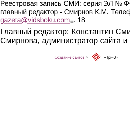
ЭЛ № ФС
Реестровая запись СМИ: серия
главный редактор - Смирнов К.М. Телефо
gazeta@vidsboku.com
(link sends e-mail)
. 18+
Главный редактор: Константин См
Смирнова, администратор сайта и 
Создание сайтов
(link is external)
«Три-В»