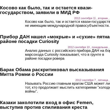
Косово как было, так и остается квази-
государством, заявили в МИД РФ
2012 сентября 11 , вторник ,
Косово как было, так и остается квази-государст
не имеющим международной правосубъектности.
Прибор ДАН нашел «мокрые» и «сухие» пятна
районе посадки Curiosity
2012 сентября 10 , понедельник ,
Анализ данных с российского прибора ДАН на бо
марсохода Curiosity показывает, что в грунте в
районе посадки ровера
Барак Обама раскритиковал высказывания
Митта Ромни о России
2012 сентября 7 , пятница ,
Называть Россию главным врагом США может л
тот, кто продолжает мыслить категориями "холод
войны".
Казаки заколотили вход в офис Femen,
выступив против спиливания креста