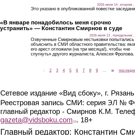
2026 июля 14 , вторник ,
Это указано в опубликованной повестке заседани
«В январе понадобилось меня срочно
устранить» — Константин Смирнов в суде
2026 июля 13 , понедельник ,
Озвученные Смирновым нестыковки попытались
объяснить в СМИ областного правительства: як
его арест отложили (на три месяца!), чтобы «не
спугнуть» другого журналиста, Алексея Фролова.
1
2
3
4
5
6
7
8
9
…
следующая ›
последн
Страницы
Сетевое издание «Вид сбоку», г. Рязан
ЭЛ № ФС
Реестровая запись СМИ: серия
главный редактор - Смирнов К.М. Телефо
gazeta@vidsboku.com
(link sends e-mail)
. 18+
Главный редактор: Константин См