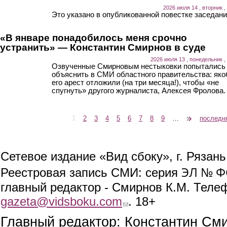
2026 июля 14 , вторник ,
Это указано в опубликованной повестке заседани
«В январе понадобилось меня срочно
устранить» — Константин Смирнов в суде
2026 июля 13 , понедельник ,
Озвученные Смирновым нестыковки попытались
объяснить в СМИ областного правительства: як
его арест отложили (на три месяца!), чтобы «не
спугнуть» другого журналиста, Алексея Фролова.
1
2
3
4
5
6
7
8
9
…
следующая ›
последн
Страницы
Сетевое издание «Вид сбоку», г. Рязан
ЭЛ № ФС
Реестровая запись СМИ: серия
главный редактор - Смирнов К.М. Телефо
gazeta@vidsboku.com
(link sends e-mail)
. 18+
Главный редактор: Константин См