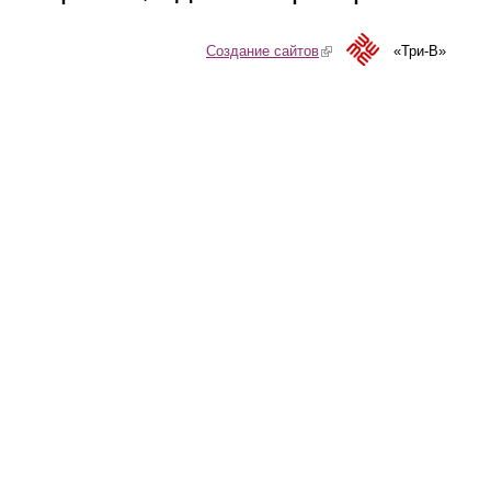
Создание сайтов
(link is external)
«Три-В»