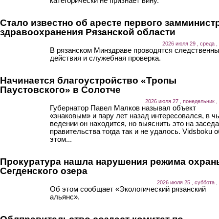
категорически не признает вину.
Стало известно об аресте первого замминист
здравоохранения Рязанской области
2026 июля 29 , среда ,
В рязанском Минздраве проводятся следственн
действия и служебная проверка.
Начинается благоустройство «Тропы
Паустовского» в Солотче
2026 июля 27 , понедельник ,
Губернатор Павел Малков называл объект
«знаковым» и пару лет назад интересовался, в ч
ведении он находится, но выяснить это на засед
правительства тогда так и не удалось. Vidsboku о
этом...
Прокуратура нашла нарушения режима охран
Сегденского озера
2026 июля 25 , суббота ,
Об этом сообщает «Экологический рязанский
альянс».