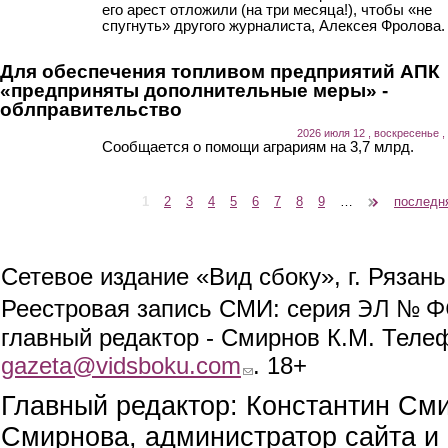
его арест отложили (на три месяца!), чтобы «не
спугнуть» другого журналиста, Алексея Фролова.
Для обеспечения топливом предприятий АПК
«предприняты дополнительные меры» -
облправительство
2026 июля 12 , воскресенье ,
Сообщается о помощи аграриям на 3,7 млрд.
1
2
3
4
5
6
7
8
9
…
следующая ›
последн
Страницы
Сетевое издание «Вид сбоку», г. Рязан
ЭЛ № ФС
Реестровая запись СМИ: серия
главный редактор - Смирнов К.М. Телефо
gazeta@vidsboku.com
(link sends e-mail)
. 18+
Главный редактор: Константин См
Смирнова, администратор сайта и 