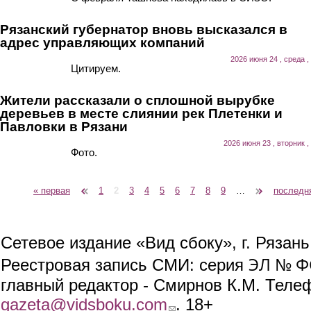
Рязанский губернатор вновь высказался в
адрес управляющих компаний
2026 июня 24 , среда ,
Цитируем.
Жители рассказали о сплошной вырубке
деревьев в месте слиянии рек Плетенки и
Павловки в Рязани
2026 июня 23 , вторник ,
Фото.
« первая
‹ предыдущая
1
2
3
4
5
6
7
8
9
…
следующая ›
последн
Страницы
Сетевое издание «Вид сбоку», г. Рязан
ЭЛ № ФС
Реестровая запись СМИ: серия
главный редактор - Смирнов К.М. Телефо
gazeta@vidsboku.com
(link sends e-mail)
. 18+