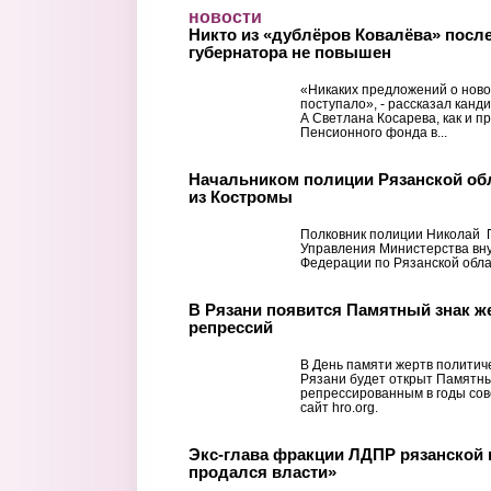
Перейти к основному содержанию
новости
Никто из «дублёров Ковалёва» посл
губернатора не повышен
«Никаких предложений о ново
поступало», - рассказал канд
А Светлана Косарева, как и п
Пенсионного фонда в...
Начальником полиции Рязанской об
из Костромы
Полковник полиции Николай 
Управления Министерства вну
Федерации по Рязанской обла
В Рязани появится Памятный знак ж
репрессий
В День памяти жертв политиче
Рязани будет открыт Памятн
репрессированным в годы сов
сайт hro.org.
Экс-глава фракции ЛДПР рязанской 
продался власти»