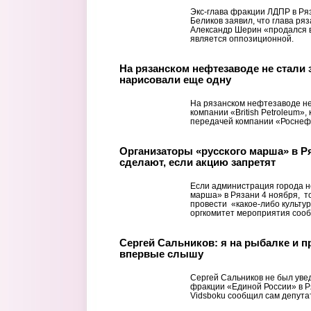
Экс-глава фракции ЛДПР в Ря
Беликов заявил, что глава ря
Александр Шерин «продался в
является оппозиционной.
На рязанском нефтезаводе не стали 
нарисовали еще одну
На рязанском нефтезаводе не
компании «British Petroleum»
передачей компании «Роснеф
Организаторы «русского марша» в Ря
сделают, если акцию запретят
Если администрация города н
марша» в Рязани 4 ноября, т
провести «какое-либо культу
оргкомитет мероприятия сооб
Сергей Сальников: я на рыбалке и п
впервые слышу
Сергей Сальников не был уве
фракции «Единой России» в Р
Vidsboku сообщил сам депутат 