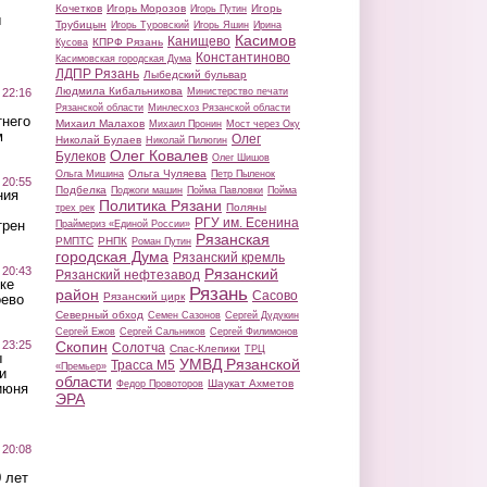
Кочетков
Игорь Морозов
Игорь
Игорь Путин
ы
Трубицын
Игорь Туровский
Игорь Яшин
Ирина
Касимов
Канищево
КПРФ Рязань
Кусова
Константиново
Касимовская городская Дума
ЛДПР Рязань
Лыбедский бульвар
Людмила Кибальникова
 22:16
Министерство печати
Рязанской области
Минлесхоз Рязанской области
тнего
Михаил Малахов
Михаил Пронин
Мост через Оку
м
Олег
Николай Булаев
Николай Пилюгин
Олег Ковалев
Булеков
Олег Шишов
Ольга Чуляева
Ольга Мишина
Петр Пыленок
 20:55
Подбелка
Поджоги машин
Пойма Павловки
Пойма
ния
Политика Рязани
Поляны
трех рек
РГУ им. Есенина
трен
Праймериз «Единой России»
Рязанская
РМПТС
РНПК
Роман Путин
городская Дума
Рязанский кремль
 20:43
Рязанский
Рязанский нефтезавод
ке
Рязань
район
Сасово
Рязанский цирк
оево
Северный обход
Семен Сазонов
Сергей Дудукин
Сергей Ежов
Сергей Сальников
Сергей Филимонов
 23:25
Скопин
Солотча
Спас-Клепики
ТРЦ
ы
УМВД Рязанской
Трасса М5
«Премьер»
и
области
Шаукат Ахметов
Федор Провоторов
июня
ЭРА
 20:08
 лет