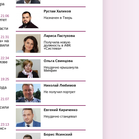
ра
Рустам Халиков
 21:06
Назначен в Тверь
итет
асти
Лариса Пастухова
 21:31
а» на
Получила новую
авили
должность в АФК
«Система»
 22:34
Ольга Свинцова
мове
Неудачно крышанула
Минфин
 19:25
Николай Любимов
вода
Не получил портрет
 21:07
осили
Евгений Кириченко
Неудачно станцевал
 23:13
нс»
Борис Ясинский