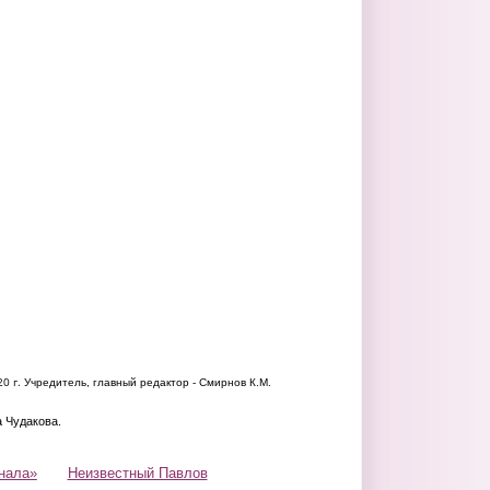
20 г.
Учредитель, главный редактор - Смирнов К.М.
а Чудакова.
нала»
Неизвестный Павлов