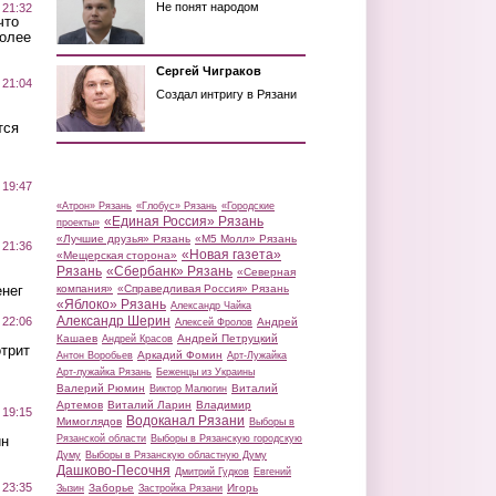
Не понят народом
 21:32
что
более
Сергей Чиграков
 21:04
Создал интригу в Рязани
тся
 19:47
«Атрон» Рязань
«Глобус» Рязань
«Городские
«Единая Россия» Рязань
проекты»
«Лучшие друзья» Рязань
«М5 Молл» Рязань
 21:36
«Новая газета»
«Мещерская сторона»
Рязань
«Сбербанк» Рязань
«Северная
нег
компания»
«Справедливая Россия» Рязань
«Яблоко» Рязань
Александр Чайка
Александр Шерин
 22:06
Андрей
Алексей Фролов
Кашаев
Андрей Петруцкий
Андрей Красов
трит
Аркадий Фомин
Антон Воробьев
Арт-Лужайка
Арт-лужайка Рязань
Беженцы из Украины
Валерий Рюмин
Виталий
Виктор Малюгин
Артемов
Виталий Ларин
Владимир
 19:15
Водоканал Рязани
Мимоглядов
Выборы в
ин
Рязанской области
Выборы в Рязанскую городскую
Думу
Выборы в Рязанскую областную Думу
Дашково-Песочня
Дмитрий Гудков
Евгений
 23:35
Заборье
Игорь
Зызин
Застройка Рязани