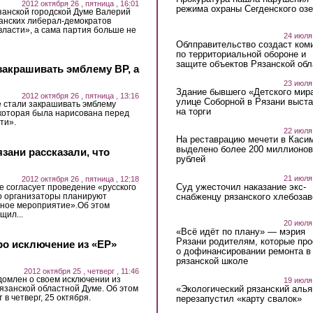
2012 октября 26 , пятница , 16:01
режима охраны Сегденского озе
занской городской Думе Валерий
занских либерал-демократов
ласти», а сама партия больше не
24 июля
Облправительство создаст ком
по территориальной обороне и
защите объектов Рязанской обл
закрашивать эмблему BP, а
23 июля
Здание бывшего «Детского мир
2012 октября 26 , пятница , 13:16
улице Соборной в Рязани выст
 стали закрашивать эмблему
на торги
, которая была нарисована перед
ти».
22 июля
На реставрацию мечети в Каси
выделено более 200 миллионов
зани рассказали, что
рублей
21 июля
2012 октября 26 , пятница , 12:18
Суд ужесточил наказание экс-
е согласует проведение «русского
снабженцу рязанского хлебоза
о организаторы планируют
рное мероприятие».Об этом
щил...
20 июля
«Всё идёт по плану» — мэрия
Рязани родителям, которые пр
ро исключение из «ЕР»
о дофинансировании ремонта в
рязанской школе
2012 октября 25 , четверг , 11:46
домлен о своем исключении из
19 июля
язанской областной Думе. Об этом
«Экологический рязанский алья
в четверг, 25 октября.
перезапустил «карту свалок»