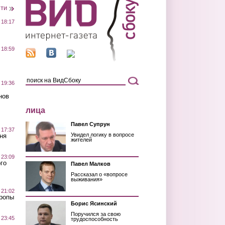
сти
 18:17
 18:59
 19:36
нов
лица
Павел Супрун
 17:37
Увидел логику в вопросе
ня
жителей
 23:09
го
Павел Малков
Рассказал о «вопросе
выживания»
 21:02
Тропы
Борис Ясинский
Поручился за свою
 23:45
трудоспособность