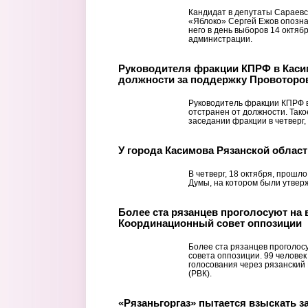
Кандидат в депутаты Сараевс
«Яблоко» Сергей Ежов опозна
него в день выборов 14 октяб
администрации.
Руководителя фракции КПРФ в Каси
должности за поддержку Провоторо
Руководитель фракции КПРФ в
отстранен от должности. Так
заседании фракции в четверг, 
У города Касимова Рязанской област
В четверг, 18 октября, прошл
Думы, на котором были утвер
Более ста рязанцев проголосуют на 
Координационный совет оппозиции
Более ста рязанцев проголос
совета оппозиции. 99 человек
голосования через рязанский
(РВК).
«Рязаньгоргаз» пытается взыскать 