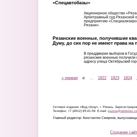
«Спецавтобазы»
Акционерное общество «Рязан
Арбитражный суд Рязанской о
предприятию «Специализиров
Рязани».
Рязанские военные, получившие кв
Думу, до сих пор не имеют права на
В преддверии выборов в Госу
рязанские военные получили к
адресу улица Октябрьский гор
« первая
‹ предыдущая
…
1822
1823
1824
Страницы
Сетевое издание «Вид сбоку», г. Рязань. Зарегистрир
Телефон: +7 (4912) 95-41-59. E-mail:
gazeta@vidsboku.c
Главный редактор: Константин Смирнов, выпускающи
Создание сай