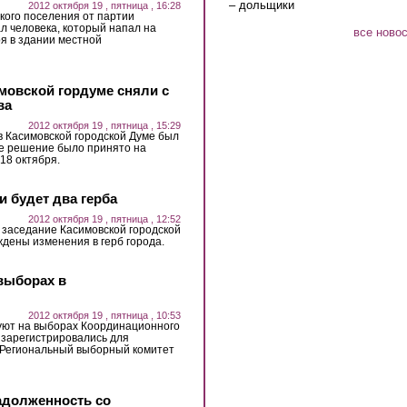
– дольщики
2012 октября 19 , пятница , 16:28
кого поселения от партии
л человека, который напал на
все ново
ря в здании местной
мовской гордуме сняли с
ва
2012 октября 19 , пятница , 15:29
 Касимовской городской Думе был
ое решение было принято на
18 октября.
и будет два герба
2012 октября 19 , пятница , 12:52
о заседание Касимовской городской
ждены изменения в герб города.
выборах в
2012 октября 19 , пятница , 10:53
уют на выборах Координационного
 зарегистрировались для
 Региональный выборный комитет
задолженность со