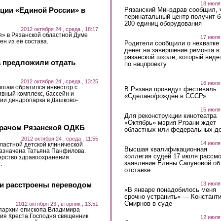
18 июля
ции «Единой России» в
Рязанский Минздрав сообщил, 
перинатальный центр получит 
200 единиц оборудования
2012 октября 24 , среда , 18:17
» в Рязанской областной Думе
17 июля
н из её состава.
Родители сообщили о нехватке
денег на завершение ремонта в
рязанской школе, который веде
а предложили отдать
по нацпроекту
2012 октября 24 , среда , 13:25
16 июля
логам обратился инвестор с
В Рязани проведут фестиваль
вный комплекс, бассейн и
«Сделано/рождён в СССР»
ии дендропарка в Дашково-
15 июля
Для реконструкции кинотеатра
«Октябрь» мэрия Рязани ждет
врачом Рязанской ОДКБ
областных или федеральных де
2012 октября 24 , среда , 11:55
14 июля
ластной детской клинической
Высшая квалификационная
азначена Татьяна Панфилова.
коллегия судей 17 июля рассмо
ерство здравоохранения
заявление Елены Сапуновой об
.
отставке
13 июля
ти расстроены переводом
«В январе понадобилось меня
срочно устранить» — Констант
Смирнов в суде
2012 октября 23 , вторник , 13:51
епархии епископа Владимира
ия Креста Господня священник
12 июля