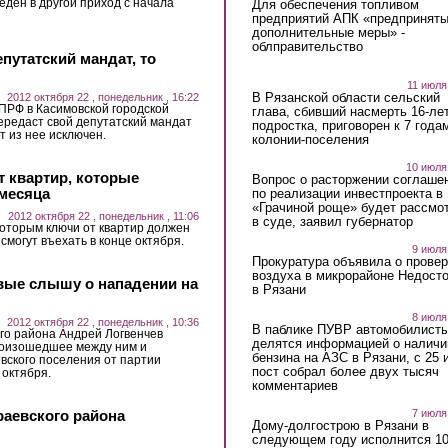
еден в другой приход с начала
Для обеспечения топливом
предприятий АПК «предпринят
дополнительные меры» -
облправительство
путатский мандат, то
11 июля
В Рязанской области сельский
2012 октября 22 , понедельник , 16:22
ПРФ в Касимовской городской
глава, сбивший насмерть 16-ле
ередаст свой депутатский мандат
подростка, приговорен к 7 года
т из нее исключен.
колонии-поселения
10 июля
т квартир, которые
Вопрос о расторжении соглаше
 месяца
по реализации инвестпроекта в
«Грачиной роще» будет рассмо
2012 октября 22 , понедельник , 11:06
в суде, заявил губернатор
оторым ключи от квартир должен
смогут въехать в конце октября.
9 июля
Прокуратура объявила о провер
воздуха в микрорайоне Недост
вые слышу о нападении на
в Рязани
8 июля
2012 октября 22 , понедельник , 10:36
В паблике ПУВР автомобилист
го района Андрей Логвенчев
делятся информацией о наличи
роизошедшее между ним и
бензина на АЗС в Рязани, с 25 
вского поселения от партии
пост собрал более двух тысяч
октября.
комментариев
7 июля
раевского района
Дому-долгострою в Рязани в
следующем году исполнится 10