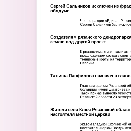
Сергей Сальников исключен из фрак
облдуме
Член фракции «Единая Россия
Сергей Сальников был исключе
Создателям рязанского дендропарк
землю под другой проект
К рязанским активистам и эко
предложением создать спорти
теннисные корты на территор
Песочне.
Татьяна Панфилова назначена глав
Главным врачом Рязанской об
больницы имени Дмитриева н
Такой приказ вынесло минист
Рязанской области 23 октября
Жители села Ключ Рязанской облас
настоятеля местной церкви
Указом владыки Скопинской 
настоятель церкви Воздвижен