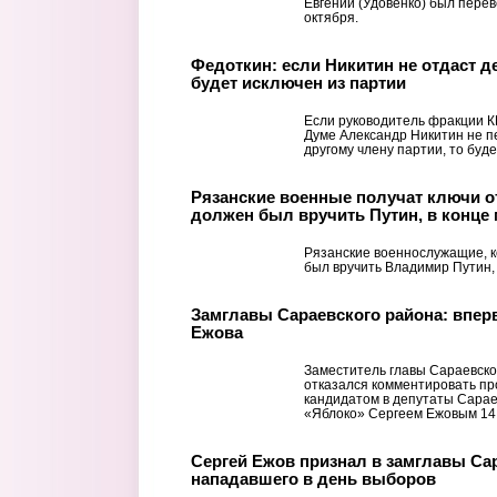
Евгений (Удовенко) был перев
октября.
Федоткин: если Никитин не отдаст де
будет исключен из партии
Если руководитель фракции К
Думе Александр Никитин не п
другому члену партии, то буде
Рязанские военные получат ключи о
должен был вручить Путин, в конце
Рязанские военнослужащие, к
был вручить Владимир Путин, 
Замглавы Сараевского района: впер
Ежова
Заместитель главы Сараевско
отказался комментировать п
кандидатом в депутаты Сарае
«Яблоко» Сергеем Ежовым 14 
Сергей Ежов признал в замглавы Са
нападавшего в день выборов