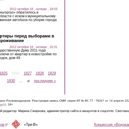
2012 октября 18 , четверг , 18:03
ьгоргаз» обратилось в
бласти с иском к муниципальному
анная автобаза по уборке города
артиры перед выборами в
 проживание
2012 октября 18 , четверг , 15:31
дарственную Думу 2011 года
лючи от квартир в новостройке по
одок, дом 49.
1825
1826
1827
1828
1829
1830
…
следующая ›
последняя »
ЭЛ № ФС 77 - 7826
1 от 14 апреля 20
овано Роскомнадзором. Реестровая запись СМИ: серия
(link sends e-mail)
om
. 18+
й редактор: Марина Смирнова, администратор сайта и аккаунтов в соцсетях: Светлан
Концессия «Водока
тов
(link is external)
«Три-В»