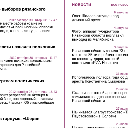
новости
все ново
е выборов рязанского
6 августа
Олег Шалаев отпущен под
домашний арест
2012 октября 30 , вторник , 17:47
м месте работы ко мне не
идат от «Новой России» Vidsboku.
4 августа
режде, возглавляет управление
Фото: аппарат губернатора
Рязанской области возглавил
выходец из Челябинска
ласти назначен полковник
3 августа
Рязанская область заняла 73-е
место из 85-ти в рейтинге регио
2012 октября 30 , вторник , 11:47
по качеству дорог, который
Пилюгин назначен начальником
составило «РИА Новости»
тренних дел Российской
сти.
31 июля
Исполнилось полтора года со д
ертвам политических
ареста Константина Смирнова
29 июля
2012 октября 26 , пятница , 16:43
Стало известно об аресте перво
ских репрессий 30 октября в
замминистра здравоохранения
ый Знак, посвященный рязанцам,
Рязанской области
етской власти. Об этом сообщает
27 июля
Начинается благоустройство «
Паустовского» в Солотче
в гордуме: «Шерин
25 июля
Прокуратура нашла нарушения