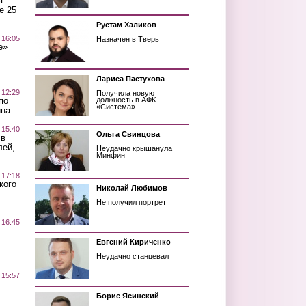
я
е 25
Рустам Халиков
 16:05
Назначен в Тверь
е»
Лариса Пастухова
 12:29
Получила новую
по
должность в АФК
«Система»
ина
 15:40
Ольга Свинцова
 в
лей,
Неудачно крышанула
Минфин
 17:18
кого
Николай Любимов
Не получил портрет
 16:45
Евгений Кириченко
Неудачно станцевал
 15:57
Борис Ясинский