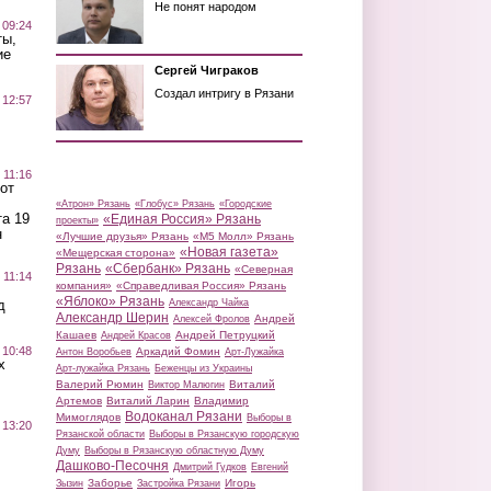
Не понят народом
 09:24
ты,
ие
Сергей Чиграков
Создал интригу в Рязани
 12:57
 11:16
от
«Атрон» Рязань
«Глобус» Рязань
«Городские
а 19
«Единая Россия» Рязань
проекты»
н
«Лучшие друзья» Рязань
«М5 Молл» Рязань
«Новая газета»
«Мещерская сторона»
Рязань
«Сбербанк» Рязань
«Северная
 11:14
компания»
«Справедливая Россия» Рязань
«Яблоко» Рязань
д
Александр Чайка
Александр Шерин
Андрей
Алексей Фролов
Кашаев
Андрей Петруцкий
Андрей Красов
 10:48
Аркадий Фомин
Антон Воробьев
Арт-Лужайка
х
Арт-лужайка Рязань
Беженцы из Украины
Валерий Рюмин
Виталий
Виктор Малюгин
Артемов
Виталий Ларин
Владимир
Водоканал Рязани
Мимоглядов
Выборы в
 13:20
Рязанской области
Выборы в Рязанскую городскую
Думу
Выборы в Рязанскую областную Думу
Дашково-Песочня
Дмитрий Гудков
Евгений
Заборье
Игорь
Зызин
Застройка Рязани