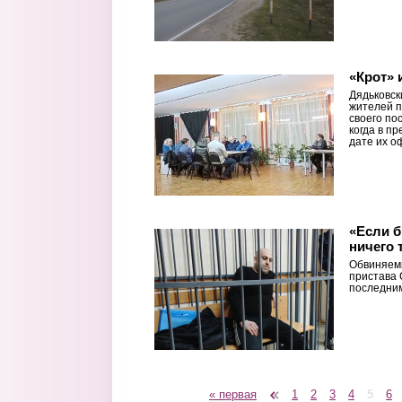
«Крот» 
Дядьковск
жителей п
своего по
когда в п
дате их о
«Если б
ничего 
Обвиняемы
пристава 
последним
« первая
‹ предыдущая
1
2
3
4
5
6
Страницы