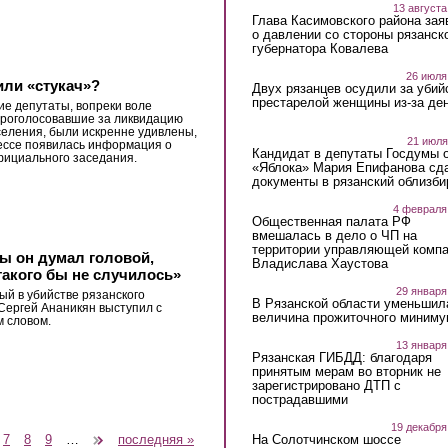
13 августа
Глава Касимовского района зая
о давлении со стороны рязанск
губернатора Ковалева
26 июля
или «стукач»?
Двух рязанцев осудили за убий
престарелой женщины из-за ден
ие депутаты, вопреки воле
роголосовавшие за ликвидацию
селения, были искренне удивлены,
21 июля
рессе появилась информация о
Кандидат в депутаты Госдумы 
фициального заседания.
«Яблока» Мария Епифанова сд
документы в рязанский облизби
4 февраля
Общественная палата РФ
вмешалась в дело о ЧП на
территории управляющей комп
ы он думал головой,
Владислава Хаустова
такого бы не случилось»
29 января
й в убийстве рязанского
В Рязанской области уменьшил
Сергей Ананикян выступил с
величина прожиточного миниму
 словом.
13 января
Рязанская ГИБДД: благодаря
принятым мерам во вторник не
зарегистрировано ДТП с
пострадавшими
19 декабря
На Солотчинском шоссе
7
8
9
…
следующая ›
последняя »