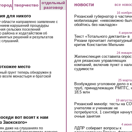
отдельный
новости
все ново
город
творчество
разговор
16 ноября
ия для никого
Рязанский губернатор о частич
мобилизации: «невозможно был
 области направлено заявление с
обойтись без накладок»
ением нарушений процедуры
ия сельских поселений
4 апреля
о района и ходатайством об
Текст «Тотального диктанта» в
инятых решений и результатов
Рязани прочитает литературны
 слушаний.
критик Константин Мильчин
24 января
Жилинспекция составила опрос
для рязанских управляющих
компаний, включив пункт о нал
отхожее место
судимости
ный грунт теперь обнаружен в
 возле монастыря и братской
25 марта
Возбуждено уголовное дело о 
труб, принадлежащих РМПТС, 
18,5 млн
19 августа
Рязанский минобр: тесты на C
учителям и ученикам не
потребуются, 1 сентября начну
очные занятия
оседи вот возят к нам
з Заокского»
4 июня
ЛДПР собирает вопросы к
ян даже на слушаниях по