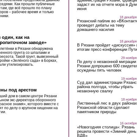
администрации Рязани, фракци
ии поселений продолжила давнюю
оседями. Как прошли публичные
задаст их на отчете мэра в Дум
там, где всё прошло по плану
июня
оров – рабочее время и только
тники.
18 декабря
Рязанский паблик во «ВКонтакт
проведет дебаты на тему
домашнего насилия
 один, как на
18 декабря
ропиточном заводе»
В Рязани пройдет «дискуссия» 
летёнки в Рязани обнаружена
итогам пресс-конференции Пут
зенного грунта со шпалами и
реозота. Такой грунт, вывезенный
29 ноября
тройки «Зелёного сада» в Борках,
По делу о незаконной миграции
ли утилизировать.
Рязани допрошено 600 свидете
осуждены пять человек
19 ноября
Суд дал администрации Рязанс
района полгода, чтобы убрать
ины под арестом
незаконную свалку
вший дом в самом центре Рязани
18 ноября
сыном экс-директора оборонного
Лиственный лес в двух районах
расное знамя», которого вместе с
Рязанской области сделают
ят по делу о крупном хищении на
памятником природы
тии.
16 октября
«Новогодняя столица»: Рязань
решила провести «Зимний день
ВДВ»