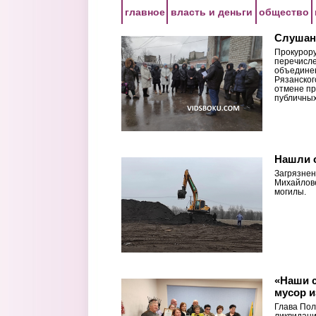
Перейти к основному содержанию
главное
власть и деньги
общество
Слушан
Прокурору
перечисл
объединен
Рязанског
отмене пр
публичных
Нашли 
Загрязнен
Михайлове
могилы.
«Наши с
мусор и
Глава Пол