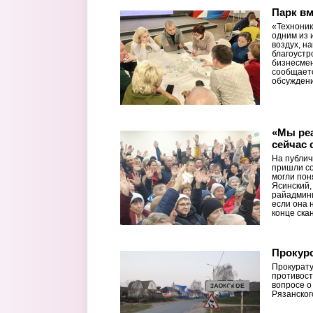
Парк вм
«Техноник
одним из 
воздух, н
благоустр
бизнесмен
сообщает
обсуждени
«Мы реа
сейчас 
На публич
пришли со
могли пон
Ясинский,
райадмин
если она 
конце ска
Прокуро
Прокурату
противост
вопросе о
Рязанског