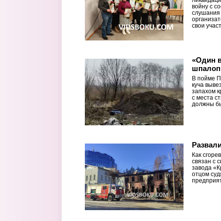
ликвидац
войну с с
слушания 
организат
свои учас
«Один в
шпалоп
В пойме П
куча выве
запахом к
с места с
должны бы
Развал
Как сгоре
связан с 
завода «К
отцом суд
предприя