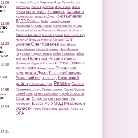
 22:06
Кочетков
Игорь Морозов
Игорь
Игорь Путин
вил
Трубицын
Игорь Туровский
Игорь Яшин
Ирина
ого
Касимов
Канищево
КПРФ Рязань
Кусова
Константиново
Касимовская городская Дума
ЛДПР Рязань
Лыбедский бульвар
 12:58
Людмила Кибальникова
Министерство печати
ство
Рязанской области
Минлесхоз Рязанской области
ег
Михаил Малахов
Михаил Пронин
Мост через Оку
Олег
Николай Булаев
Николай Пилюгин
 11:23
Олег Ковалев
Булеков
Олег Шишов
от
Ольга Чуляева
Ольга Мишина
Петр Пыленок
ала
Подбелка
Поджоги машин
Пойма Павловки
Пойма
рком
Политика Рязани
Поляны
трех рек
РГУ им. Есенина
Праймериз «Единой России»
 08:59
Рязанская
РМПТС
РНПК
Роман Путин
городская Дума
Рязанский кремль
ании
Рязанский
Рязанский нефтезавод
Рязань
район
Сасово
Рязанский цирк
Северный обход
 10:55
Семен Сазонов
Сергей Дудукин
ась
Сергей Ежов
Сергей Сальников
Сергей Филимонов
ма
Скопин
Солотча
Спас-Клепики
ТРЦ
УМВД Рязанской
Трасса М5
«Премьер»
 14:04
области
Шаукат Ахметов
Федор Провоторов
ЭРА
 17:31