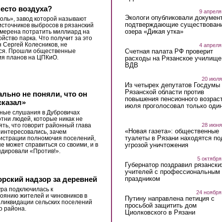
есто воздуха?
9 апреля
Экологи опубликовали докумен
оль», завод которой называют
подтверждающие существован
источников выбросов в рязанский
озера «Дикая утка»
амерена потратить миллиард на
ойство парка. Что получит за это
 Сергей Колесников, не
4 апреля
ся. Прошли общественные
Счетная палата РФ проверит
я планов на ЦПКиО.
расходы на Рязанское училище
ВДВ
20 июля
Из четырех депутатов Госдумы 
Рязанской области против
льно не поняли, что он
повышения пенсионного возраст
сказал»
июля проголосовал только оди
ные слушания в Дубровичах
тни людей, которые никак не
28 июня
ять, что говорит районный глава
«Новая газета»: общественные
 интересовались, зачем
туалеты в Рязани находятся по
истрации полномочия поселений,
угрозой уничтожения
не может справиться со своими, и в
ндировали «Против!».
5 октября
Губернатор поздравил рязански
учителей с профессиональным
праздником
рский надзор за деревней
ра подключилась к
24 ноября
оянию жителей и чиновников в
Путину направлена петиция с
 ликвидации сельских поселений
просьбой защитить дом
о района.
Циолковского в Рязани