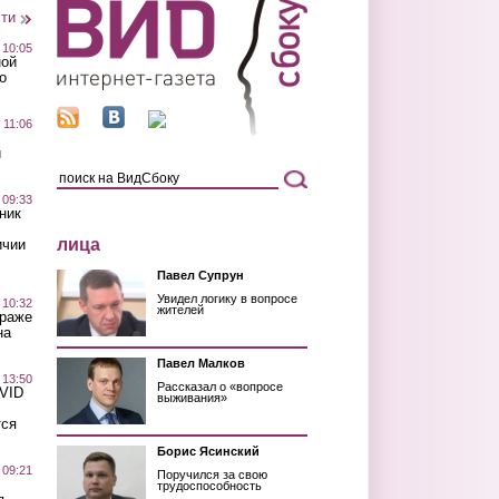
сти
 10:05
ной
о
 11:06
й
 09:33
ник
лица
ичии
Павел Супрун
Увидел логику в вопросе
 10:32
жителей
краже
на
Павел Малков
 13:50
Рассказал о «вопросе
OVID
выживания»
тся
Борис Ясинский
 09:21
Поручился за свою
трудоспособность