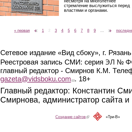
несмотря на многолетнее
стремление выслужиться перед
властями и органами.
« первая
‹ предыдущая
1
2
3
4
5
6
7
8
9
…
следующая ›
последн
Страницы
Сетевое издание «Вид сбоку», г. Рязан
ЭЛ № ФС
Реестровая запись СМИ: серия
главный редактор - Смирнов К.М. Телефо
gazeta@vidsboku.com
(link sends e-mail)
. 18+
Главный редактор: Константин См
Смирнова, администратор сайта и 
Создание сайтов
(link is external)
«Три-В»