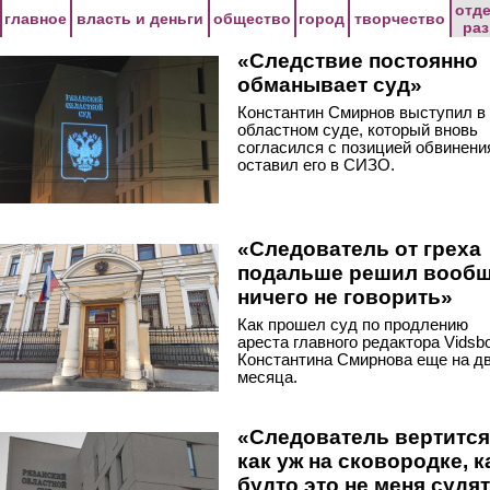
Перейти к основному содержанию
отд
главное
власть и деньги
общество
город
творчество
ра
«Следствие постоянно
обманывает суд»
Константин Смирнов выступил в
областном суде, который вновь
согласился с позицией обвинени
оставил его в СИЗО.
«Следователь от греха
подальше решил вооб
ничего не говорить»
Как прошел суд по продлению
ареста главного редактора Vidsb
Константина Смирнова еще на д
месяца.
«Следователь вертится
как уж на сковородке, к
будто это не меня судят