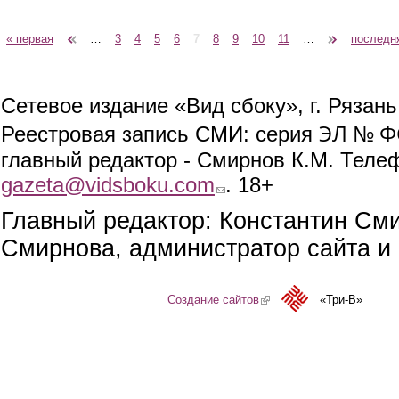
« первая
‹ предыдущая
…
3
4
5
6
7
8
9
10
11
…
следующая ›
последн
Страницы
Сетевое издание «Вид сбоку», г. Рязан
ЭЛ № ФС
Реестровая запись СМИ: серия
главный редактор - Смирнов К.М. Телефо
gazeta@vidsboku.com
(link sends e-mail)
. 18+
Главный редактор: Константин См
Смирнова, администратор сайта и 
Создание сайтов
(link is external)
«Три-В»