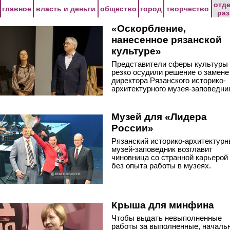
Перейти к основному содержанию
отд
главное
власть и деньги
общество
город
творчество
ра
«Оскорбление,
нанесенное рязанской
культуре»
Представители сферы культуры
резко осудили решение о замене
директора Рязанского историко-
архитектурного музея-заповедни
Музей для «Лидера
России»
Рязанский историко-архитектур
музей-заповедник возглавит
чиновница со странной карьерой
без опыта работы в музеях.
Крыша для минфина
Чтобы выдать невыполненные
работы за выполненные, началь