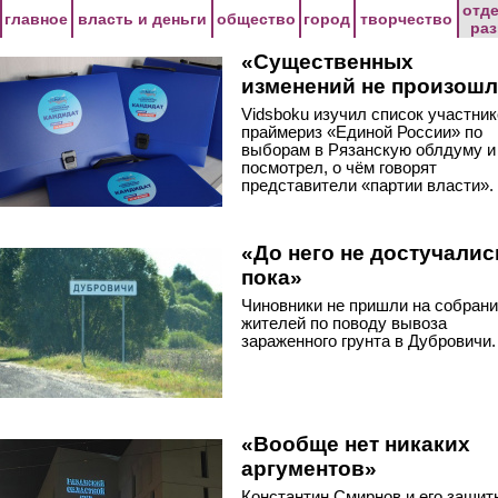
Перейти к основному содержанию
отд
главное
власть и деньги
общество
город
творчество
ра
«Существенных
изменений не произош
Vidsboku изучил список участни
праймериз «Единой России» по
выборам в Рязанскую облдуму и
посмотрел, о чём говорят
представители «партии власти».
«До него не достучалис
пока»
Чиновники не пришли на собран
жителей по поводу вывоза
зараженного грунта в Дубровичи.
«Вообще нет никаких
аргументов»
Константин Смирнов и его защит