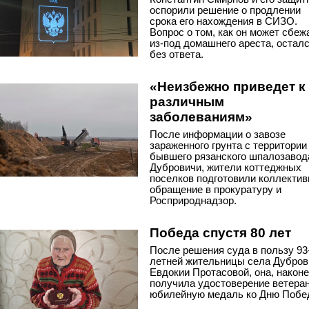
оспорили решение о продлении
срока его нахождения в СИЗО.
Вопрос о том, как он может сбеж
из-под домашнего ареста, остал
без ответа.
«Неизбежно приведет к
различным
заболеваниям»
После информации о завозе
зараженного грунта с территории
бывшего рязанского шпалозавод
Дубровичи, жители коттеджных
поселков подготовили коллектив
обращение в прокуратуру и
Росприроднадзор.
Победа спустя 80 лет
После решения суда в пользу 93
летней жительницы села Дубров
Евдокии Протасовой, она, наконе
получила удостоверение ветеран
юбилейную медаль ко Дню Побе