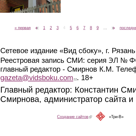
« первая
‹ предыдущая
1
2
3
4
5
6
7
8
9
…
следующая ›
последн
Страницы
Сетевое издание «Вид сбоку», г. Рязан
ЭЛ № ФС
Реестровая запись СМИ: серия
главный редактор - Смирнов К.М. Телефо
gazeta@vidsboku.com
(link sends e-mail)
. 18+
Главный редактор: Константин См
Смирнова, администратор сайта и 
Создание сайтов
(link is external)
«Три-В»