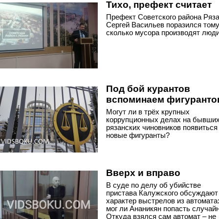
Тихо, префект считает
Префект Советского района Ряз
Сергей Васильев поразился тому
сколько мусора производят люди
Под бой курантов
вспоминаем фигуранто
Могут ли в трёх крупных
коррупционных делах на бывши
рязанских чиновников появиться
новые фигуранты?
Вверх и вправо
В суде по делу об убийстве
пристава Калужского обсуждают
характер выстрелов из автомата
мог ли Ананикян попасть случайн
Откуда взялся сам автомат – не