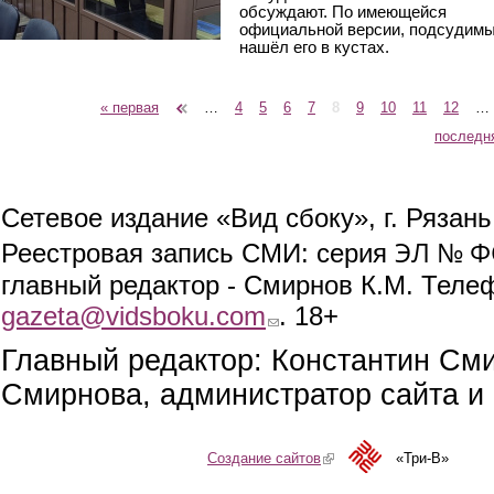
обсуждают. По имеющейся
официальной версии, подсудим
нашёл его в кустах.
« первая
‹ предыдущая
…
4
5
6
7
8
9
10
11
12
…
Страницы
последн
Сетевое издание «Вид сбоку», г. Рязан
ЭЛ № ФС
Реестровая запись СМИ: серия
главный редактор - Смирнов К.М. Телефо
gazeta@vidsboku.com
(link sends e-mail)
. 18+
Главный редактор: Константин См
Смирнова, администратор сайта и 
Создание сайтов
(link is external)
«Три-В»