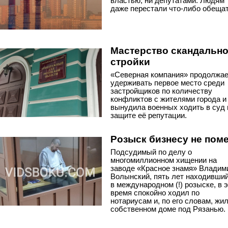
властью, ни депутатами. Людям
даже перестали что-либо обещат
Мастерство скандальн
стройки
«Северная компания» продолжа
удерживать первое место среди
застройщиков по количеству
конфликтов с жителями города и
вынудила военных ходить в суд 
защите её репутации.
Розыск бизнесу не пом
Подсудимый по делу о
многомиллионном хищении на
заводе «Красное знамя» Владим
Волынский, пять лет находивши
в международном (!) розыске, в 
время спокойно ходил по
нотариусам и, по его словам, жил
собственном доме под Рязанью.