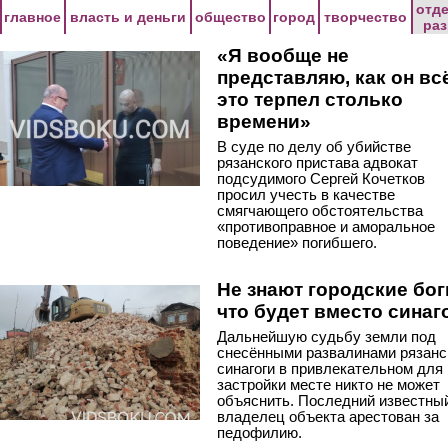
Перейти к основному содержанию
отд
главное
власть и деньги
общество
город
творчество
ра
«Я вообще не
представляю, как он вс
это терпел столько
времени»
В суде по делу об убийстве
рязанского пристава адвокат
подсудимого Сергей Кочетков
просил учесть в качестве
смягчающего обстоятельства
«противоправное и аморальное
поведение» погибшего.
Не знают городские бог
что будет вместо синаг
Дальнейшую судьбу земли под
снесёнными развалинами рязанс
синагоги в привлекательном для
застройки месте никто не может
объяснить. Последний известны
владелец объекта арестован за
педофилию.